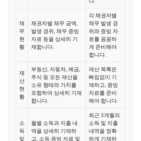
다.
각 채권자별
채
채권자별 채무 금액,
채무 발생 경
무
발생 경위, 채무 증빙
위와 증빙 자
현
자료 등을 상세히 기
료를 꼼꼼하
황
재합니다.
게 준비해야
합니다.
부동산, 자동차, 예금,
재산 목록은
재
주식 등 모든 재산을
빠짐없이 기
산
소유 형태와 가치를
재하고, 증빙
현
포함하여 상세히 기재
자료를 준비
황
합니다.
해야 합니다.
최근 3개월의
소
월별 소득과 지출 내
소득 및 지출
득
역을 상세히 기재하
내역을 정확
및
고, 소득 증빙 자료 및
하게 기재하