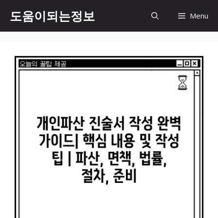
컨
도움이되는정보
Menu
텐
츠
로
건
너
뛰
기