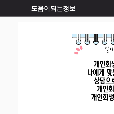
컨
도움이되는정보
텐
츠
로
건
너
뛰
기