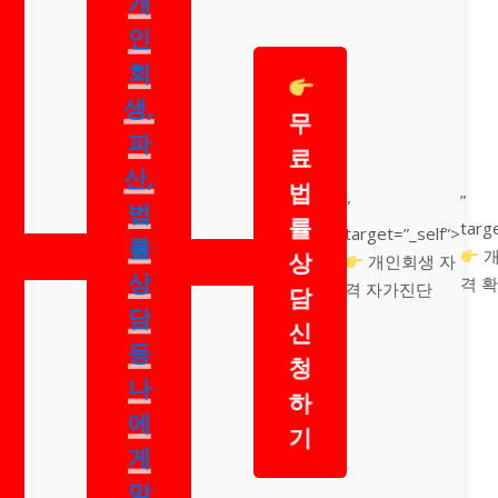
인
회
생,
무
파
료
산,
법
”
법
”
률
targ
target=”_self”>
률
개
상
개인회생 자
상
격 
격 자가진단
담
담
신
등
청
나
하
에
기
게