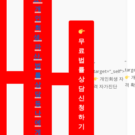
개
인
회
생,
무
파
료
산,
법
”
법
”
률
targ
target=”_self”>
률
개
상
개인회생 자
상
격 
격 자가진단
담
담
신
등
청
나
하
에
기
게