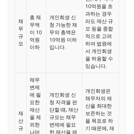
10억원을 초
과하는 경우
총 채
개인회생 신
채
라도 재산 규
무액
청 가능한 채
무
모 등을 종합
이 10
무의 총액은
규
적으로 고려
억원
10억원 이하
모
하여 법원에
이하
입니다.
서 개인회생
을 허용할 수
있습니다.
채무
변제
개인회생은
에 필
개인회생 신
채무자의 재
요한
청 자격을 판
산을 최대한
재산
단할 때, 재산
재
보존하는 것
을 제
규모는 채무
산
을 목표로 하
외한
변제에 필요
규
기 때문에, 재
나머
한 재산을 제