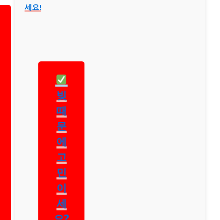
세요!
빚
때
문
에
고
민
이
세
요?