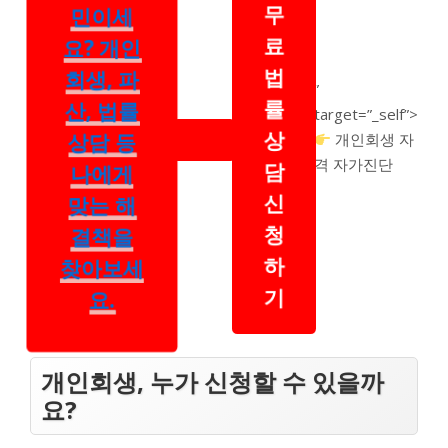
무
민이세
료
요? 개인
법
회생, 파
”
률
산, 법률
target=”_self”>
상
상담 등
개인회생 자
격 자가진단
담
나에게
신
맞는 해
청
결책을
하
찾아보세
기
요.
개인회생, 누가 신청할 수 있을까
요?