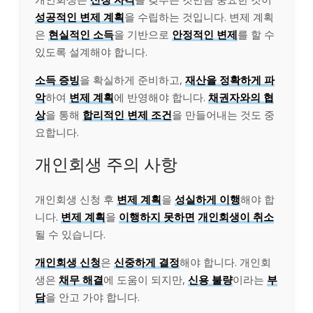
성공적인 변제 계획
을 수립하는 것입니다. 변제 계획
은
현실적인 소득
을 기반으로
안정적인 변제
를 할 수
있도록 설계해야 합니다.
소득 증빙
을 확실하게 준비하고,
재산을 정확하게 파
악
하여
변제 계획
에 반영해야 합니다.
채권자와의 협
상
을 통해
합리적인 변제 조건
을 만들어내는 것도 중
요합니다.
개인회생 주의 사항
개인회생 신청 후
변제 계획
을
성실하게 이행
해야 합
니다.
변제 계획
을
이행하지 못하면
개인회생이 취소
될 수 있습니다.
개인회생 신청
은
신중하게 결정
해야 합니다. 개인회
생은
채무 해결
에 도움이 되지만,
신용 불량
이라는
부
담
을 안고 가야 합니다.