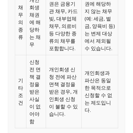
권은 금융기
권에 해당하
채
회생
관 채무, 카드
지 않는 채무
무
채권
빚, 대부업체
(예: 세금, 벌
의
에 해
채무, 의료비
금, 양육비 등)
종
당하
등 다양한 종
는 변제 대상
류
는 채
류의 채무를
에서 제외될
무
포함합니다.
수 있습니다.
신청
전 면
개인회생 신
개인회생과
책 결
청 전에 파산
기
파산은 동일
정을
면책 결정을
타
한 목적으로
받은
받은 경우, 개
조
신청할 수 없
사실
인회생 신청
건
는 제도입니
이 없
이 불할 수 있
다.
어야
습니다.
함