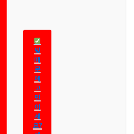
빚
때
문
에
고
민
이
세
요?
개