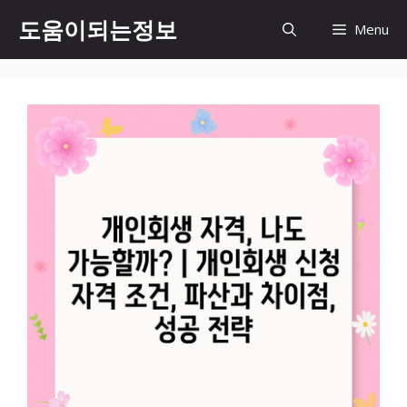
컨
도움이되는정보
Menu
텐
츠
로
건
너
뛰
기