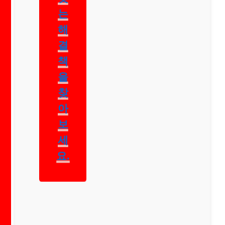
맞
는
해
결
책
을
찾
아
보
세
요.