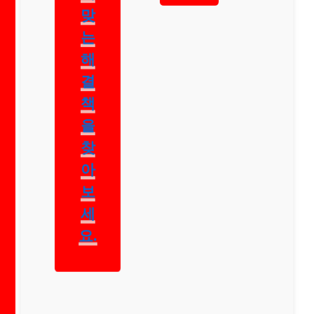
맞
는
해
결
책
을
찾
아
보
세
요.