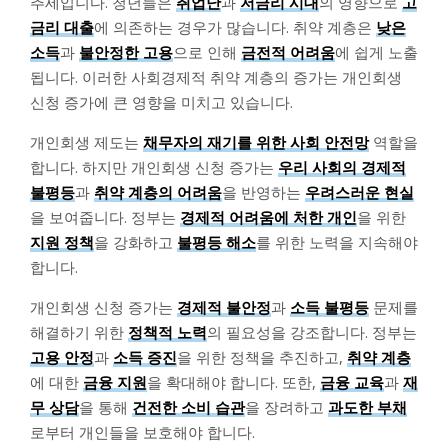
추세입니다. 청년들은
취업난
과
저금리 시대
의 영향으로
고
금리 대출
에 의존하는 경우가 많습니다. 취약 계층은
낮은
소득
과
불안정한 고용
으로 인해
금전적 어려움
에 쉽게 노출
됩니다. 이러한 사회경제적 취약 계층의 증가는 개인회생
신청 증가에 큰 영향을 미치고 있습니다.
개인회생 제도는
채무자의 재기를 위한 사회 안전망
역할을
합니다. 하지만 개인회생 신청 증가는
우리 사회의 경제적
불평등
과
취약 계층의 어려움
을 반영하는
우려스러운 현실
을 보여줍니다. 정부는
경제적 어려움에 처한 개인
을 위한
지원 정책
을 강화하고
불평등 해소
를 위한 노력을 지속해야
합니다.
개인회생 신청 증가는
경제적 불안정
과
소득 불평등
문제를
해결하기 위한
정책적 노력
의 필요성을 강조합니다. 정부는
고용 안정
과
소득 증진
을 위한 정책을 추진하고,
취약 계층
에 대한
금융 지원
을 확대해야 합니다. 또한,
금융 교육
과
재
무 상담
을 통해
건전한 소비 습관
을 장려하고
과도한 부채
로부터 개인들을 보호해야 합니다.