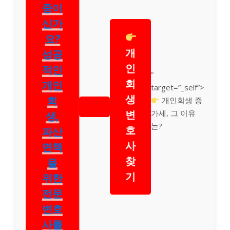
신가
요?
개
성공
인
적인
”
회
개인
target=”_self”>
생
회
개인회생 증
변
가세, 그 이유
생,
는?
호
파산
사
면책
찾
을
기
위한
전문
변호