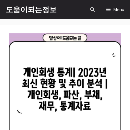
컨
도움이되는정보
Menu
텐
츠
로
건
너
뛰
기