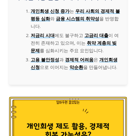
개인회생 신청 증가
는
우리 사회의 경제적 불
평등 심화
와
금융 시스템의 취약성
을 반영합
니다.
저금리 시대
에도 불구하고
고금리 대출
이 여
전히 존재하고 있으며, 이는
취약 계층의 빚
문제
를 심화시키는 주요 요인입니다.
고용 불안정성
과
경제적 어려움
은
개인회생
신청
으로 이어지는
악순환
을 만들어냅니다.