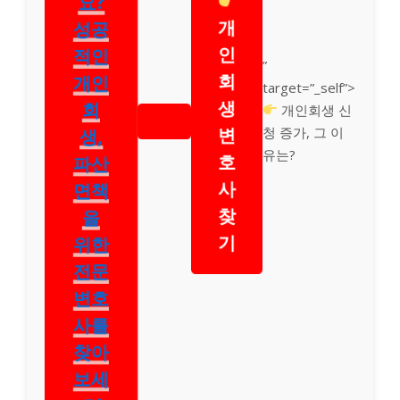
개
성공
인
적인
”
회
개인
target=”_self”>
생
회
개인회생 신
변
청 증가, 그 이
생,
유는?
호
파산
사
면책
찾
을
기
위한
전문
변호
사를
찾아