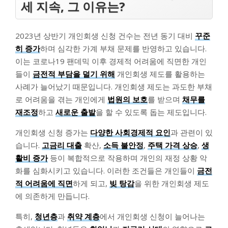
세 지속, 그 이유는?
2023년 상반기 개인회생 신청 건수는 전년 동기 대비
꾸준
히 증가
하며 심각한 가계 부채 문제를 반영하고 있습니다.
이는 코로나19 팬데믹 이후 경제적 어려움에 직면한 개인
들이
금전적 부담을 덜기 위해
개인회생 제도를 활용하는
사례가 늘어났기 때문입니다. 개인회생 제도는 과도한 부채
로 어려움을 겪는 개인에게
법원의 보호
를 받으며
채무를
재조정
하고
새로운 출발
을 할 수 있도록 돕는 제도입니다.
개인회생 신청 증가는
다양한 사회경제적 요인
과 관련이 있
습니다.
고금리 대출
확산,
소득 불안정
,
주택 가격 상승
,
생
활비 증가
등이 복합적으로 작용하며 개인의 재정 상황 악
화를 심화시키고 있습니다. 이러한 조건들은 개인들이
금전
적 어려움에 직면
하게 되고,
빚 탕감
을 위한 개인회생 제도
에 의존하게 만듭니다.
특히,
청년층
과
취약 계층
에서 개인회생 신청이 늘어나는