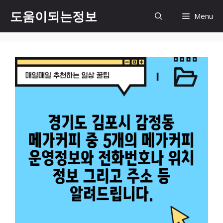
컨
도움이되는정보
Menu
텐
츠
로
건
너
뛰
기