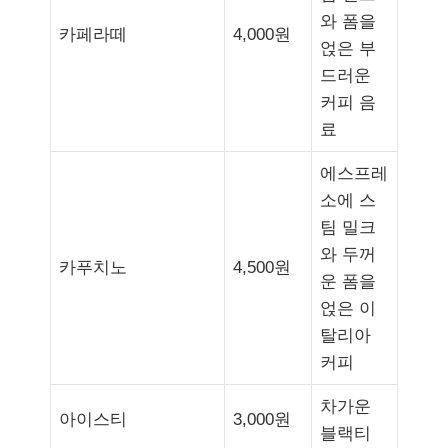
와 폼을
카페라떼
4,000원
얹은 부
드러운
커피 음
료
에스프레
소에 스
팀 밀크
와 두꺼
카푸치노
4,500원
운 폼을
얹은 이
탈리아
커피
차가운
아이스티
3,000원
블랙티