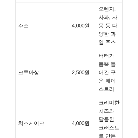
오렌지,
사과, 자
주스
4,000원
몽 등 다
양한 과
일 주스
버터가
듬뿍 들
크루아상
2,500원
어간 구
운 페이
스트리
크리미한
치즈와
달콤한
치즈케이크
4,000원
크러스트
로 만든