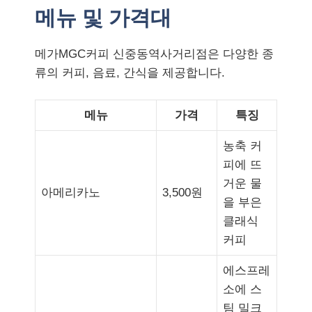
메뉴 및 가격대
메가MGC커피 신중동역사거리점은 다양한 종
류의 커피, 음료, 간식을 제공합니다.
메뉴
가격
특징
농축 커
피에 뜨
거운 물
아메리카노
3,500원
을 부은
클래식
커피
에스프레
소에 스
팀 밀크