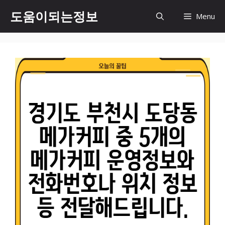
컨
도움이되는정보
Menu
텐
츠
로
건
너
뛰
기