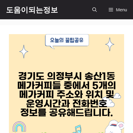
컨
도움이되는정보
Menu
텐
츠
로
건
너
뛰
기