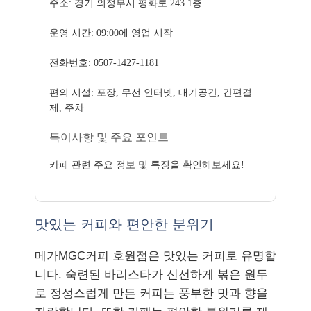
주소: 경기 의정부시 평화로 243 1층
운영 시간: 09:00에 영업 시작
전화번호: 0507-1427-1181
편의 시설: 포장, 무선 인터넷, 대기공간, 간편결
제, 주차
특이사항 및 주요 포인트
카페 관련 주요 정보 및 특징을 확인해보세요!
맛있는 커피와 편안한 분위기
메가MGC커피 호원점은 맛있는 커피로 유명합
니다. 숙련된 바리스타가 신선하게 볶은 원두
로 정성스럽게 만든 커피는 풍부한 맛과 향을