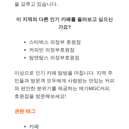
을 갖추고 있습니다.
이 지역의 다른 인기 카페를 둘러보고 싶으신
가요?
스타벅스 의정부 호원점
커피빈 의정부호원점
탐앤탐스 의정부호원점
이상으로 인기 카페 탐방을 마칩니다. 지역 주
민들과 방문객 모두에게 사랑받는 맛있는 커피
와 편안한 분위기를 제공하는 메가MGC커피
호원점을 방문해보세요!
관련 태그
카페