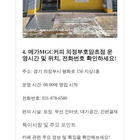
4. 메가MGC커피 의정부호암초점 운
영시간 및 위치, 전화번호 확인하세요!
주소: 경기 의정부시 평화로 150 지상1층
운영 시간: 08:00에 영업 시작
전화번호: 031-878-6580
편의 시설: 포장, 무선 인터넷, 대기공간, 간편결제
특이사항 및 주요 포인트
카페 관련 주요 정보 및 특징을 확인해보세요!