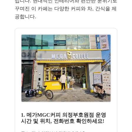
입니다. 현대적인 인테리어와 편안한 분위기로
꾸며진 이 카페는 다양한 커피와 차, 간식을 제
공합니다.
1. 메가MGC커피 의정부호원점 운영
시간 및 위치, 전화번호 확인하세요!