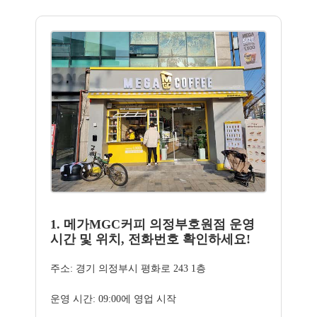
1. 메가MGC커피 의정부호원점 운영
시간 및 위치, 전화번호 확인하세요!
주소: 경기 의정부시 평화로 243 1층
운영 시간: 09:00에 영업 시작