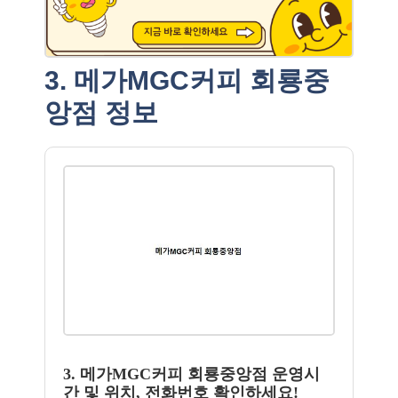
3. 메가MGC커피 회룡중
앙점 정보
3. 메가MGC커피 회룡중앙점 운영시
간 및 위치, 전화번호 확인하세요!