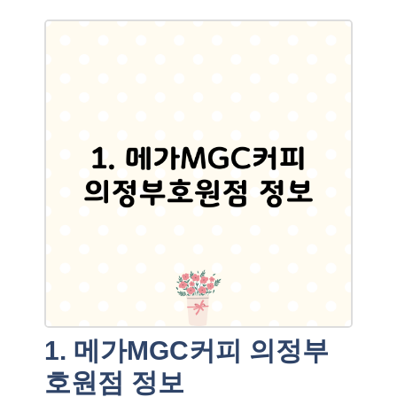
1. 메가MGC커피 의정부
호원점 정보