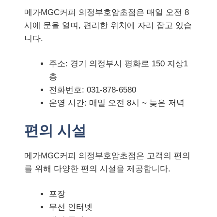
메가MGC커피 의정부호암초점은 매일 오전 8
시에 문을 열며, 편리한 위치에 자리 잡고 있습
니다.
주소: 경기 의정부시 평화로 150 지상1
층
전화번호: 031-878-6580
운영 시간: 매일 오전 8시 ~ 늦은 저녁
편의 시설
메가MGC커피 의정부호암초점은 고객의 편의
를 위해 다양한 편의 시설을 제공합니다.
포장
무선 인터넷