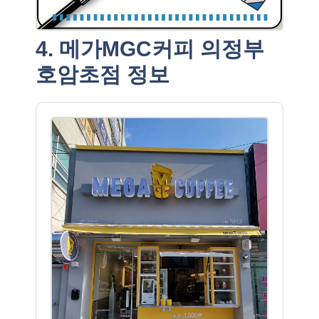
4. 메가MGC커피 의정부
호암초점 정보