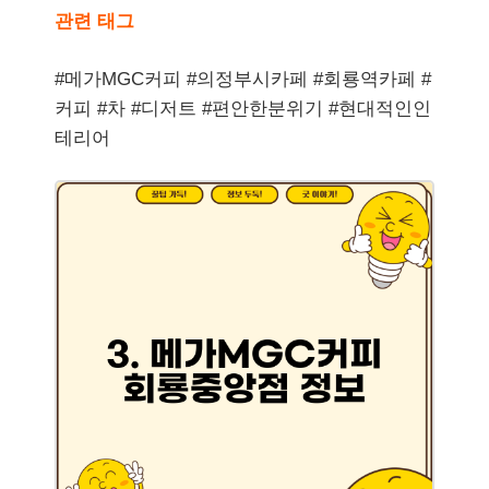
관련 태그
#메가MGC커피 #의정부시카페 #회룡역카페 #
커피 #차 #디저트 #편안한분위기 #현대적인인
테리어