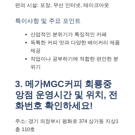
편의 시설: 포장, 무선 인터넷, 테이크아웃
특이사항 및 주요 포인트
산업적인 분위기가 특징적인 카페
독특한 커피 맛과 다양한 베이커리 제품
제공
작업이나 공부하기에 적합한 편안한 분
위기
3. 메가MGC커피 회룡중
앙점 운영시간 및 위치, 전
화번호 확인하세요!
주소: 경기 의정부시 평화로 374 상가동 지상1
층 110호