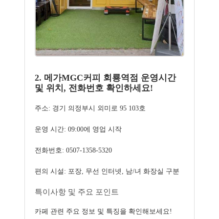
2. 메가MGC커피 회룡역점 운영시간
및 위치, 전화번호 확인하세요!
주소: 경기 의정부시 외미로 95 103호
운영 시간: 09:00에 영업 시작
전화번호: 0507-1358-5320
편의 시설: 포장, 무선 인터넷, 남/녀 화장실 구분
특이사항 및 주요 포인트
카페 관련 주요 정보 및 특징을 확인해보세요!