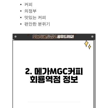
커피
의정부
맛있는 커피
편안한 분위기