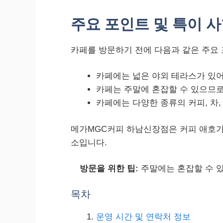
주요 포인트 및 특이 
카페를 방문하기 전에 다음과 같은 주요
카페에는 넓은 야외 테라스가 있어
카페는 주말에 혼잡할 수 있으므로
카페에는 다양한 종류의 커피, 차
메가MGC커피 하남신장점은 커피 애호가
소입니다.
방문을 위한 팁:
주말에는 혼잡할 수 
목차
운영 시간 및 연락처 정보