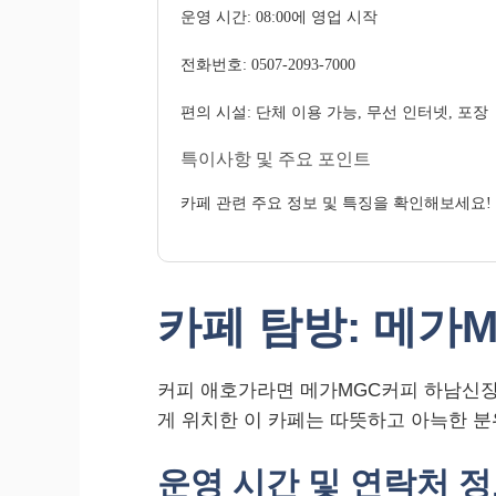
운영 시간: 08:00에 영업 시작
전화번호: 0507-2093-7000
편의 시설: 단체 이용 가능, 무선 인터넷, 포장
특이사항 및 주요 포인트
카페 관련 주요 정보 및 특징을 확인해보세요!
카페 탐방: 메가
커피 애호가라면 메가MGC커피 하남신장
게 위치한 이 카페는 따뜻하고 아늑한 
운영 시간 및 연락처 