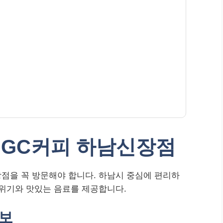
MGC커피 하남신장점
점을 꼭 방문해야 합니다. 하남시 중심에 편리하
분위기와 맛있는 음료를 제공합니다.
정보