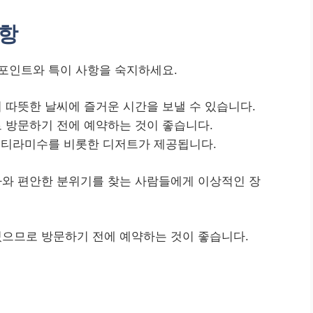
사항
 포인트와 특이 사항을 숙지하세요.
 따뜻한 날씨에 즐거운 시간을 보낼 수 있습니다.
 방문하기 전에 예약하는 것이 좋습니다.
, 티라미수를 비롯한 디저트가 제공됩니다.
와 편안한 분위기를 찾는 사람들에게 이상적인 장
있으므로 방문하기 전에 예약하는 것이 좋습니다.