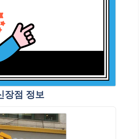
남신장점 정보