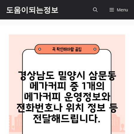
컨
도움이되는정보
Menu
텐
츠
로
건
너
뛰
기