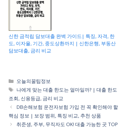
신한 금적립 담보대출 완벽 가이드| 특징, 자격, 한
도, 이자율, 기간, 중도상환까지 | 신한은행, 부동산
담보대출, 금리 비교
카
오늘의꿀팁정보
테
태
나에게 맞는 대출 한도는 얼마일까? | 대출 한도
고
그
조회, 신용등급, 금리 비교
리
DB손해보험 운전자보험 가입 전 꼭 확인해야 할
핵심 정보 | 보장 범위, 특징 비교, 추천 상품
취준생, 주부, 무직자도 OK! 대출 가능한 곳 TOP