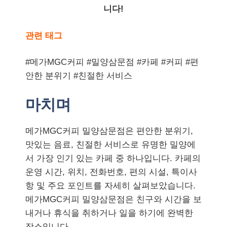
니다!
관련 태그
#메가MGC커피 #밀양삼문점 #카페 #커피 #편
안한 분위기 #친절한 서비스
마치며
메가MGC커피 밀양삼문점은 편안한 분위기,
맛있는 음료, 친절한 서비스로 유명한 밀양에
서 가장 인기 있는 카페 중 하나입니다. 카페의
운영 시간, 위치, 전화번호, 편의 시설, 특이사
항 및 주요 포인트를 자세히 살펴보았습니다.
메가MGC커피 밀양삼문점은 친구와 시간을 보
내거나 휴식을 취하거나 일을 하기에 완벽한
장소입니다.