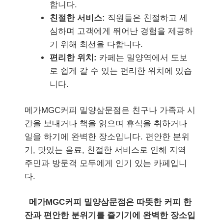
합니다.
친절한 서비스:
직원들은 친절하고 세
심하며 고객에게 뛰어난 경험을 제공하
기 위해 최선을 다합니다.
편리한 위치:
카페는 밀양역에서 도보
로 쉽게 갈 수 있는 편리한 위치에 있습
니다.
메가MGC커피 밀양삼문점은 친구나 가족과 시
간을 보내거나 책을 읽으며 휴식을 취하거나
일을 하기에 완벽한 장소입니다. 편안한 분위
기, 맛있는 음료, 친절한 서비스로 인해 지역
주민과 방문객 모두에게 인기 있는 카페입니
다.
메가MGC커피 밀양삼문점은 따뜻한 커피 한
잔과 편안한 분위기를 즐기기에 완벽한 장소입