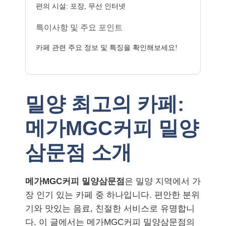
편의 시설: 포장, 무선 인터넷
특이사항 및 주요 포인트
카페 관련 주요 정보 및 특징을 확인해보세요!
밀양 최고의 카페:
메가MGC커피 밀양
삼문점 소개
메가MGC커피 밀양삼문점
은 밀양 지역에서 가
장 인기 있는 카페 중 하나입니다. 편안한 분위
기와 맛있는 음료, 친절한 서비스로 유명합니
다. 이 글에서는 메가MGC커피 밀양삼문점의