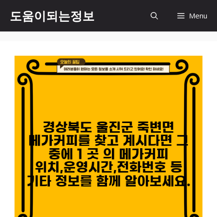
컨
도움이되는정보
Menu
텐
츠
로
건
너
뛰
기