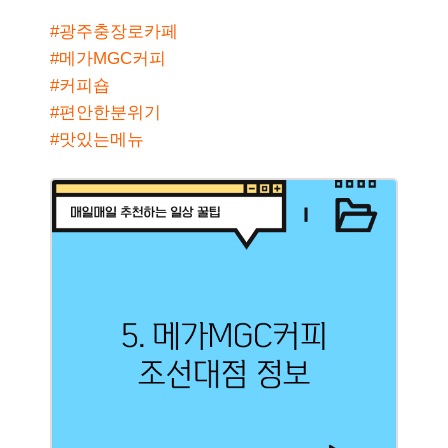
#광주충장로카페
#메가MGC커피
#커피숍
#편안한분위기
#맛있는메뉴