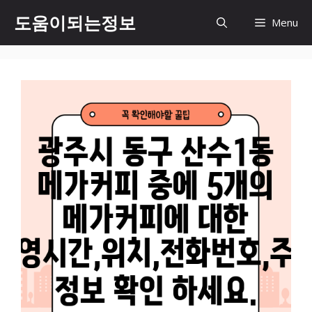
컨
도움이되는정보
Menu
텐
츠
로
건
너
뛰
기