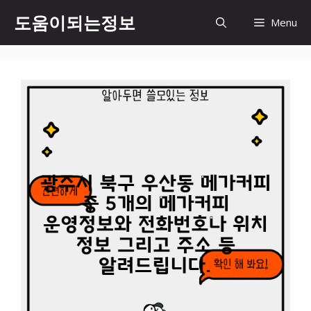
컨
도움이되는정보
Menu
텐
츠
로
건
너
뛰
기