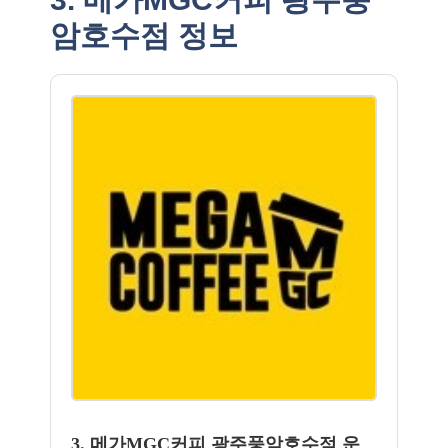
암호수점 정보
3. 메가MGC커피 광주풍암호수점 운