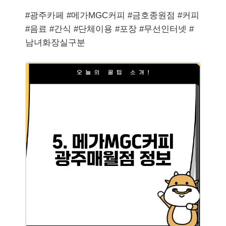
#광주카페 #메가MGC커피 #금호종원점 #커피
#음료 #간식 #단체이용 #포장 #무선인터넷 #
남녀화장실구분