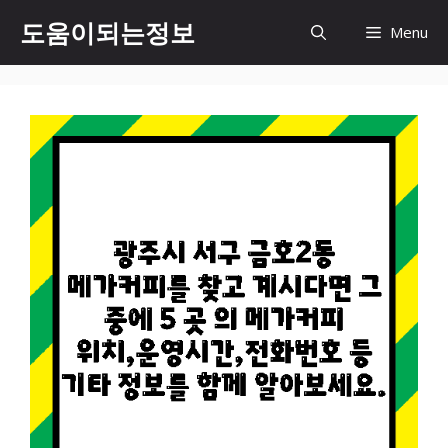
컨
도움이되는정보
Menu
텐
츠
로
건
너
뛰
기