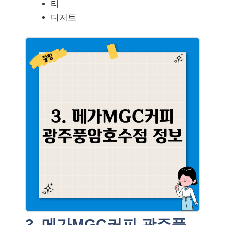
티
디저트
3. 메가MGC커피 광주풍