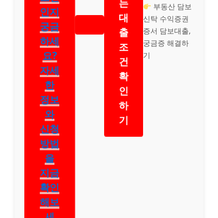
는
부동산 담보
인지
대
신탁 수익증권
궁금
출
증서 담보대출,
하세
궁금증 해결하
조
기
요?
건
자세
확
한
인
정보
하
와
기
신청
방법
을
지금
확인