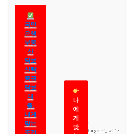
국민
은행
부동
산
담보
신탁
증권
담보
대
나
출,
에
내게
게
맞는
”
맞
조건
target=”_self”>