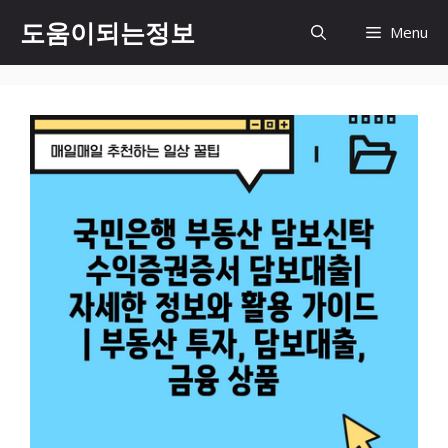
컨
도움이되는정보
Menu
텐
츠
로
건
너
뛰
기