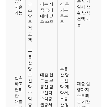
장기
는 만기
금
리는 시
산 등
대출
일시 상
조
중 금리
기부
가능
환 방식
달
대비 낮
등본
선택 가
목
은 수준
등
능
적
고
객
부
동
산
담
부동
보
대출 한
산 담
신속
신
도는 부
보신
하고
대출 실
탁
동산 담
탁 계
편리
행까지
수
보신탁
약서,
한
소요되
익
수익증
부동
대출
는 시간
증
권증서
산 감