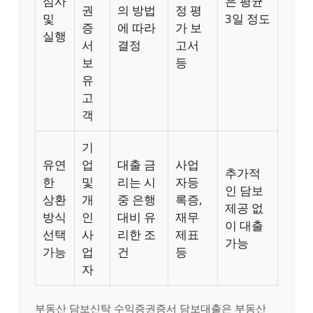
심사
은 평균
권
의 방법
정 평
및
3일 정도
증
에 따라
가 보
실행
서
결정
고서
보
등
유
고
객
기
유연
업
대출 금
사업
추가적
한
및
리는 시
자등
인 담보
상환
개
중 은행
록증,
제공 없
방식
인
대비 유
재무
이 대출
선택
사
리한 조
제표
가능
가능
업
건
등
자
부동산 담보신탁 수익증권증서 담보대출은 부동산