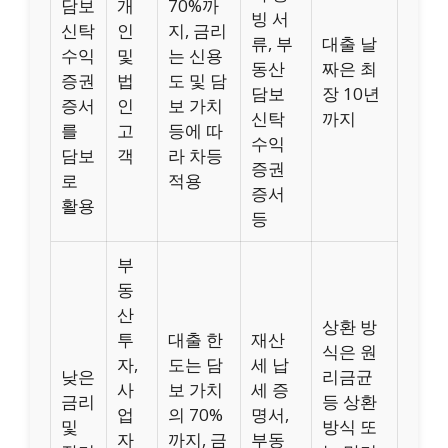
담보
개
70%까
빙 서
신탁
인
지, 금리
류, 부
대출 날
수익
및
는 신용
동산
짜은 최
증권
법
도 및 담
담보
장 10년
증서
인
보 가치
신탁
까지
를
고
등에 따
수익
담보
객
라 차등
증권
로
적용
증서
활용
등
부
동
산
상환 방
투
대출 한
재산
식은 원
자,
도는 담
세 납
낮은
리금균
사
보 가치
세 증
금리
등 상환
업
의 70%
명서,
및
방식 또
자
까지, 금
부동