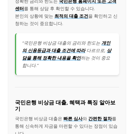
정확한 금리와 한도는
국민은행 홈페이지 또는 고객
센터
를 통해 상담 후 확인할 수 있습니다.
본인의 상황에 맞는
최적의 대출 조건
을 확인하고 신
청하는 것이 중요합니다.
“국민은행 비상금 대출의 금리와 한도는
개인
의 신용등급과 대출 조건에 따라
다르므로,
상
담을 통해 정확한 내용을 확인
하는 것이 중요
합니다.”
국민은행 비상금 대출, 혜택과 특징 알아보
기
국민은행 비상금 대출은
빠른 심사
와
간편한 절차
를
통해 신속하게 자금을 마련할 수 있다는 장점이 있습
니다.