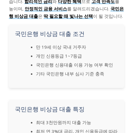
습니다.
합리적인 금리
와
다양한 혜택
으로
고객 만족도
를
높이며,
안정적인 금융 서비스
를 알려드리겠습니다.
국민은
행 비상금 대출
은
딱 필요할 때 빛나는 선택
이 될 것입니다.
국민은행 비상금 대출 조건
만 19세 이상 국내 거주자
개인 신용등급 1~7등급
국민은행 신용대출 이용 가능 여부 확인
기타 국민은행 내부 심사 기준 충족
국민은행 비상금 대출 특징
최대 3천만원까지 대출 가능
최저 연 3%대 금리, 개인 신용등급에 따라