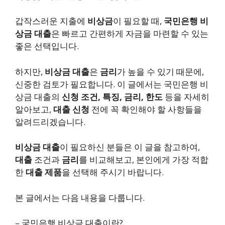
갑작스러운 지출에
비상금
이 필요할 때,
국민은행 비
상금 대출
은 빠르고 간편하게 자금을 마련할 수 있는
좋은 선택입니다.
하지만,
비상금 대출
은
금리
가 높을 수 있기 때문에,
신중한 검토가 필요합니다. 이 글에서는 국민은행 비
상금 대출의
신청 조건, 특징, 금리, 한도
등을 자세히
알아보고,
대출 신청
전에 꼭 확인해야 할 사항들을
알려드리겠습니다.
비상금 대출
이 필요하신 분들은 이 글을 참고하여,
대출
조건과
금리
를 비교해보고, 본인에게 가장 적합
한
대출 제품
을 선택해 주시기 바랍니다.
본 글에서는 다음 내용을 다룹니다.
– 국민은행 비상금 대출이란?