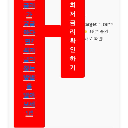
최
금리
저
가
”
금
궁금
target=”_self”>
리
하다
빠른 승인,
바로 확인!
확
면?
인
최저
하
금리
기
찾는
방법
을
알아
보세
요!