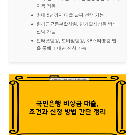
차등 적용
최대 5년까지 대출 날짜 선택 가능
원리금균등분할상환, 만기일시상환 방식
선택 가능
인터넷뱅킹, 모바일뱅킹, KB스타뱅킹 앱
을 통해 비대면 신청 가능