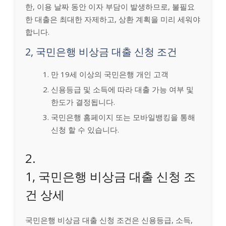
한, 이용 날짜 동안 이자 부담이 발생하므로, 불필요
한 대출은 최대한 자제하고, 상환 계획을 미리 세워야
합니다.
2, 국민은행 비상금 대출 신청 조건
만 19세 이상의 국민은행 개인 고객
신용등급 및 소득에 따라 대출 가능 여부 및
한도가 결정됩니다.
국민은행 홈페이지 또는 모바일뱅킹을 통해
신청 할 수 있습니다.
2.
1, 국민은행 비상금 대출 신청 조
건 상세
국민은행 비상금 대출 신청 조건은 신용등급, 소득,