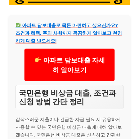
아파트 담보대출로 목돈 마련하고 싶으신가요?
조건과 혜택, 주의 사항까지 꼼꼼하게 알아보고 현명
하게 대출 받으세요!
아파트 담보대출 자세
히 알아보기
국민은행 비상금 대출, 조건과
신청 방법 간단 정리
갑작스러운 지출이나 긴급한 자금 필요 시 유용하게
사용할 수 있는 국민은행 비상금 대출에 대해 알아보
겠습니다. 국민은행 비상금 대출은 신속하고 간편한