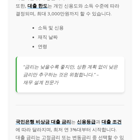
또한,
대출 한도
는 개인 신용도와 소득 수준에 따라
결정되며, 최대 3,000만원까지 할 수 있습니다.
소득 및 신용
재직 날짜
연령
“금리는 낮을수록 좋지만, 상환 계획 없이 낮은
금리만 추구하는 것은 위험합니다.” –
재무 설계 전문가
국민은행 비상금 대출 금리
는
신용등급
과
대출 조건
에 따라 달라지며, 최저 연 3%대부터 시작합니다.
대출 금리는 고정금리 또는 변동금리 중 선택할 수 있