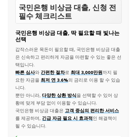
국민은행 비상금 대출, 신청 전
필수 체크리스트
국민은행 비상금 대출, 딱 필요할 때 빛나는
선택
갑작스러운 목돈이 필요할 때, 국민은행 비상금 대출
은 신속하고 편리하게 자금을 마련할 수 있는 좋은 선
택입니다.
빠른 심사
와
간편한 절차
로
최대 3,000만원
까지 필
요한 자금을
최저 연 3.6%
의 금리로 이용 할 수 있습
니다.
뿐만 아니라,
다양한 상환 방식
을 선택할 수 있어 상
황에 맞게 부담 없이 이용할 수 있습니다.
국민은행 비상금 대출은
고객 중심의 편리한 서비스
를 제공하며,
긴급 자금 필요 시 효과적
인 해결책이
될 수 있습니다.