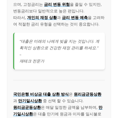
으며, 고정금리는
금리 변동 위험
을 줄일 수 있지만,
변동금리보다 일반적으로 높은 편입니다.
따라서,
개인의 재정 상황
과
금리 변동 예측
을 고려하
여 적절한 금리 유형을 선택하는 것이 중요합니다.
“대출은 미래의 나에게 빚을 지는 것입니다. 계
획적인 상환으로 건강한 재정 관리를 하세요.”
–
재테크 전문가
국민은행 비상금 대출 상환 방식
은
원리금균등상환
과
만기일시상환
중 선택 할 수 있습니다.
원리금균등상환
은 매달 일정한 금액을 납부하며,
만
기일시상환
은 대출 만기에 원금과 이자를 일시불로