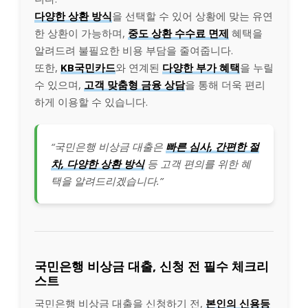
다양한 상환 방식
을 선택할 수 있어 상황에 맞는 유연
한 상환이 가능하며,
중도 상환 수수료 면제
혜택을
알려드려 불필요한 비용 부담을 줄여줍니다.
또한,
KB국민카드
와 연계된
다양한 부가 혜택
을 누릴
수 있으며,
고객 맞춤형 금융 상담
을 통해 더욱 편리
하게 이용할 수 있습니다.
“국민은행 비상금 대출은
빠른 심사, 간편한 절
차, 다양한 상환 방식
등 고객 편의를 위한 혜
택을 알려드리겠습니다.”
국민은행 비상금 대출, 신청 전 필수 체크리
스트
국민은행 비상금 대출을 신청하기 전,
본인의 신용등