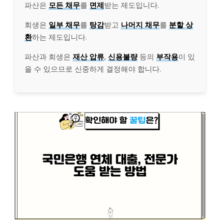
파산은
모든 채무
를
면제
받는 제도입니다.
회생은
일부 채무
를
탕감
받고
나머지 채무
를
분할 상
환
하는 제도입니다.
파산과 회생은
재산 압류
,
신용불량
등의
부작용
이 있
을 수 있으므로 신중하게 결정해야 합니다.