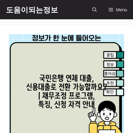
컨
도움이되는정보
Menu
텐
츠
로
건
너
뛰
기