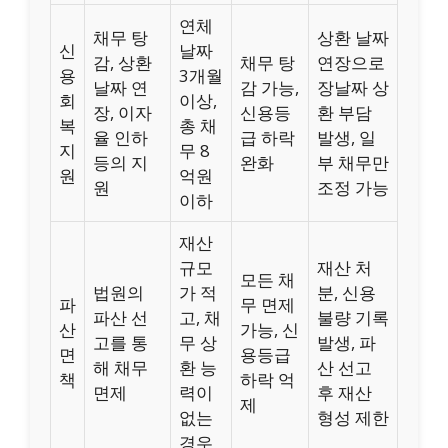
연체
채무 탕
상환 날짜
신
날짜
감, 상환
채무 탕
연장으로
용
3개월
날짜 연
감 가능,
장날짜 상
회
이상,
장, 이자
신용등
환 부담
복
총 채
율 인하
급 하락
발생, 일
지
무 8
등의 지
완화
부 채무만
원
억원
원
조정 가능
이하
재산
규모
재산 처
모든 채
법원의
가 적
분, 신용
파
무 면제
파산 선
고, 채
불량 기록
산
가능, 신
고를 통
무 상
발생, 파
면
용등급
해 채무
환 능
산 선고
책
하락 억
면제
력이
후 재산
제
없는
형성 제한
경우