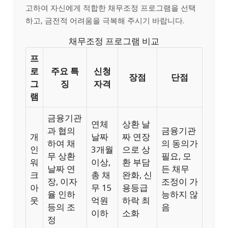
고하여 자신에게 적합한 채무조정 프로그램을 선택
하고, 금전적 어려움을 극복해 주시기 바랍니다.
채무조정 프로그램 비교
프
로
주요 특
신청
장점
단점
그
징
자격
램
금융기관
연체
상환 날
과 협의
금융기관
개
날짜
짜 연장
하여 채
의 동의가
인
3개월
으로 상
무 상환
필요, 모
워
이상,
환 부담
날짜 연
든 채무
크
총 채
완화, 신
장, 이자
조정이 가
아
무 15
용등급
율 인하
능하지 않
웃
억원
하락 최
등의 조
음
이하
소화
정