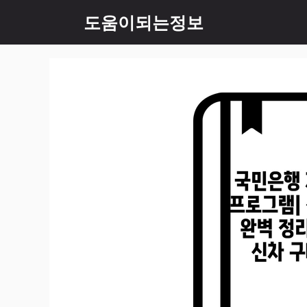
컨
도움이되는정보
텐
츠
로
건
너
뛰
기