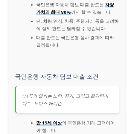
국민은행 자동차 담보 대출 한도는
차량
가치의 최대 80%
까지 할 수 있습니다.
단, 차량 연식, 차종, 주행거리 등을 고려하
여 실제 한도는 달라질 수 있습니다.
대출 한도는 국민은행 심사 결과에 따라
결정됩니다.
국민은행 자동차 담보 대출 조건
“성공의 열쇠는 노력, 끈기, 그리고 결단력이
다.” – 토마스 에디슨
만 19세 이상
의 국민은행 거래 고객이어
야 합니다.