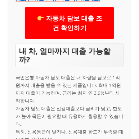
자동차 담보 대출 조
건 확인하기
내 차, 얼마까지 대출 가능할
까?
국민은행 자동차 담보 대출은 내 차량을 담보로 1억
원까지 대출을 받을 수 있는 제품입니다. 최대 1억원
까지 대출이 가능하며, 금리는 최저 연 3.9%부터 시
작합니다.
자동차 담보 대출은 신용대출보다 금리가 낮고, 한도
가 높아 목돈이 필요할 때 유용하게 활용할 수 있습니
다.
특히, 신용등급이 낮거나, 신용대출 한도가 부족할 때