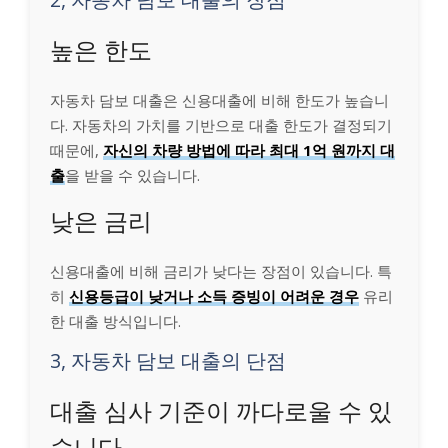
높은 한도
자동차 담보 대출은 신용대출에 비해 한도가 높습니
다. 자동차의 가치를 기반으로 대출 한도가 결정되기
때문에,
자신의 차량 방법에 따라 최대 1억 원까지 대
출
을 받을 수 있습니다.
낮은 금리
신용대출에 비해 금리가 낮다는 장점이 있습니다. 특
히
신용등급이 낮거나 소득 증빙이 어려운 경우
유리
한 대출 방식입니다.
3, 자동차 담보 대출의 단점
대출 심사 기준이 까다로울 수 있
습니다.