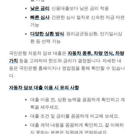
낮은 금리
: 신용대출보다 낮은 금리 적용
빠른 심사
: 간편한 심사 절차로 신속한 자금 마련
가능
다양한 상환 방식
: 원리금균등상환, 만기일시상
환 등 선택 가능
국민은행 자동차 담보 대출은
자동차 종류, 차량 연식, 차량
가치
등을 고려하여 한도와 금리가 결정됩니다. 자세한 내
용은 국민은행 홈페이지나 영업점을 통해 확인할 수 있습니
다.
자동차 담보 대출 이용 시 유의 사항
대출 이용 전, 상환 능력을 꼼꼼하게 확인하고 계
획을 세우세요.
대출 조건 및 금리를 꼼꼼하게 비교해 보세요.
대출 계약 내용을 꼼꼼하게 확인하고, 잘 이해하
지 못하는 부분은 직원에게 연락하세요.