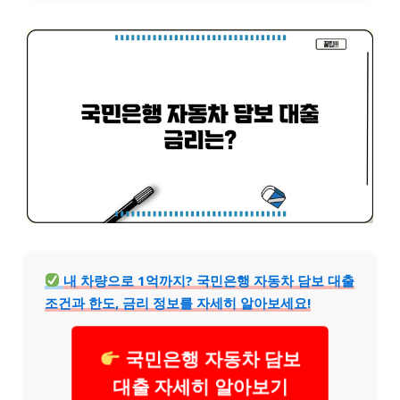
내 차량으로 1억까지? 국민은행 자동차 담보 대출
조건과 한도, 금리 정보를 자세히 알아보세요!
국민은행 자동차 담보
대출 자세히 알아보기