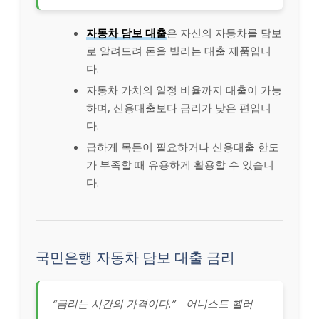
자동차 담보 대출
은 자신의 자동차를 담보
로 알려드려 돈을 빌리는 대출 제품입니
다.
자동차 가치의 일정 비율까지 대출이 가능
하며, 신용대출보다 금리가 낮은 편입니
다.
급하게 목돈이 필요하거나 신용대출 한도
가 부족할 때 유용하게 활용할 수 있습니
다.
국민은행 자동차 담보 대출 금리
“금리는 시간의 가격이다.” – 어니스트 헬러