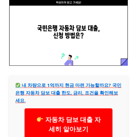
내 차량으로 1억까지 현금 마련 가능할까요? 국민
은행 자동차 담보 대출 한도, 금리, 조건을 확인해보
세요.
자동차 담보 대출 자
세히 알아보기