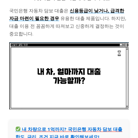
국민은행 자동차 담보 대출은
신용등급이 낮거나, 급격한
자금 마련이 필요한 경우
유용한 대출 제품입니다. 하지만,
대출 이용 전 꼼꼼하게 따져보고 신중하게 결정하는 것이
중요합니다.
내 차량으로 1억까지? 국민은행 자동차 담보 대출
한도, 금리, 조건 지금 바로 확인해보세요!