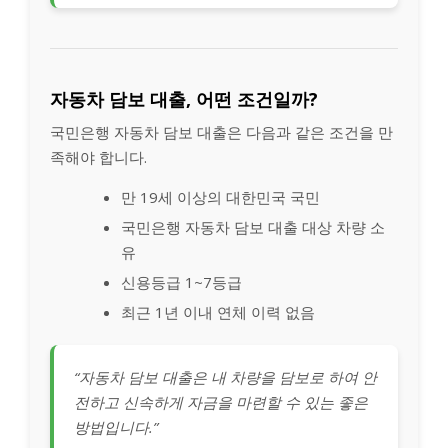
자동차 담보 대출, 어떤 조건일까?
국민은행 자동차 담보 대출은 다음과 같은 조건을 만
족해야 합니다.
만 19세 이상의 대한민국 국민
국민은행 자동차 담보 대출 대상 차량 소
유
신용등급 1~7등급
최근 1년 이내 연체 이력 없음
“자동차 담보 대출은 내 차량을 담보로 하여 안
전하고 신속하게 자금을 마련할 수 있는 좋은
방법입니다.”