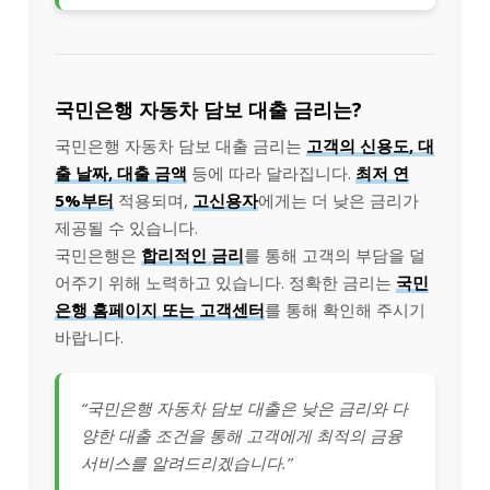
국민은행 자동차 담보 대출 금리는?
국민은행 자동차 담보 대출 금리는
고객의 신용도, 대
출 날짜, 대출 금액
등에 따라 달라집니다.
최저 연
5%부터
적용되며,
고신용자
에게는 더 낮은 금리가
제공될 수 있습니다.
국민은행은
합리적인 금리
를 통해 고객의 부담을 덜
어주기 위해 노력하고 있습니다. 정확한 금리는
국민
은행 홈페이지 또는 고객센터
를 통해 확인해 주시기
바랍니다.
“국민은행 자동차 담보 대출은 낮은 금리와 다
양한 대출 조건을 통해 고객에게 최적의 금융
서비스를 알려드리겠습니다.”