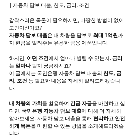
| 자동차 담보 대출, 한도, 금리, 조건
갑작스러운 목돈이 필요하지만, 마땅한 방법이 없어
고민이신가요?
자동차 담보 대출
은 내 차량을 담보로
최대 1억원
까
지 현금을 빌려주는 유용한 금융 제품입니다.
하지만,
어떤 조건
에서 얼마나 빌릴 수 있는지,
금리
는 얼마나
될지 궁금하시죠?
이 글에서는 국민은행 자동차 담보 대출의
한도, 금
리, 조건
등 필요한 내용을 자세히 알려드리겠습니
다.
내 차량의 가치
를 활용하여
긴급 자금
을 마련하고 싶
다면,
국민은행 자동차 담보 대출
에 대해 더 자세히
알아보세요. 자동차 담보 대출을 통해
편리하고 안전
하게 목돈
을 마련할 수 있는 방법을 소개해드리겠습
니다.