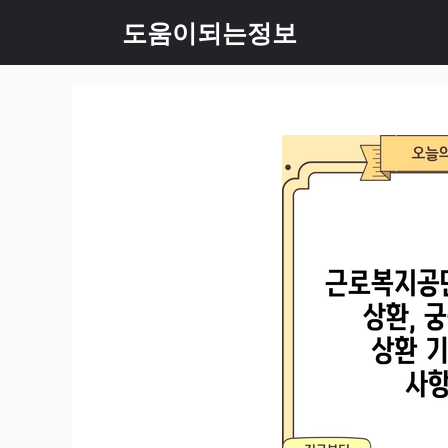
컨
도움이되는정보
텐
츠
로
건
너
뛰
기