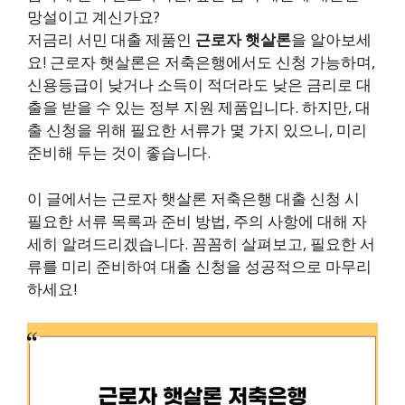
망설이고 계신가요?
저금리 서민 대출 제품인
근로자 햇살론
을 알아보세
요! 근로자 햇살론은 저축은행에서도 신청 가능하며,
신용등급이 낮거나 소득이 적더라도 낮은 금리로 대
출을 받을 수 있는 정부 지원 제품입니다. 하지만, 대
출 신청을 위해 필요한 서류가 몇 가지 있으니, 미리
준비해 두는 것이 좋습니다.
이 글에서는 근로자 햇살론 저축은행 대출 신청 시
필요한 서류 목록과 준비 방법, 주의 사항에 대해 자
세히 알려드리겠습니다. 꼼꼼히 살펴보고, 필요한 서
류를 미리 준비하여 대출 신청을 성공적으로 마무리
하세요!