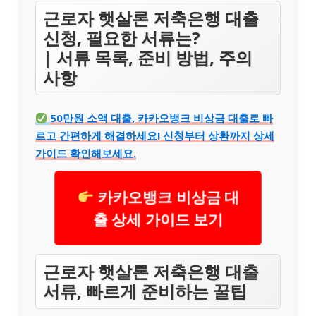
근로자 햇살론 저축은행 대출
신청, 필요한 서류는?
| 서류 목록, 준비 방법, 주의
사항
50만원 소액 대출, 카카오뱅크 비상금 대출로 빠
르고 간편하게 해결하세요! 신청부터 상환까지 상세
가이드 확인해보세요.
카카오뱅크 비상금 대
출 상세 가이드 보기
근로자 햇살론 저축은행 대출
서류, 빠르게 준비하는 꿀팁