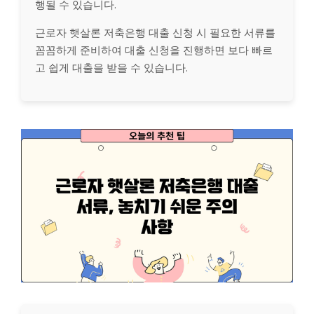
행될 수 있습니다.
근로자 햇살론 저축은행 대출 신청 시 필요한 서류를
꼼꼼하게 준비하여 대출 신청을 진행하면 보다 빠르
고 쉽게 대출을 받을 수 있습니다.