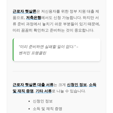
근로자 햇살론
은 저신용자를 위한 정부 지원 대출 제
품으로,
저축은행
에서도 신청 가능합니다. 하지만 서
류 준비 과정에서 놓치기 쉬운 부분들이 있기 때문에,
미리 꼼꼼히 확인하고 준비하는 것이 중요합니다.
“미리 준비하면 실패할 일이 없다.” –
벤저민 프랭클린
근로자 햇살론 대출 서류
는 크게
신청인 정보
,
소득
및 재직 증명
,
기타 서류
로 나눌 수 있습니다.
신청인 정보
소득 및 재직 증명