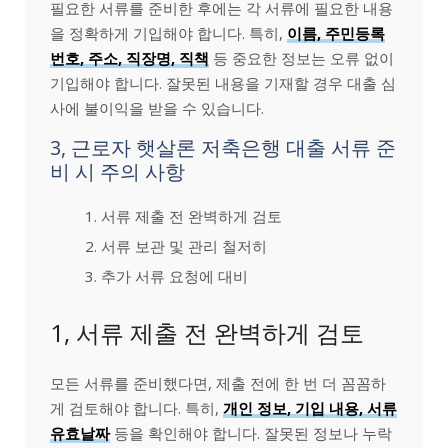
필요한 서류를 준비한 후에는 각 서류에 필요한 내용
을 정확하게 기입해야 합니다. 특히,
이름, 주민등록
번호, 주소, 직장명, 직책
등 중요한 정보는 오류 없이
기입해야 합니다. 잘못된 내용을 기재할 경우 대출 심
사에 불이익을 받을 수 있습니다.
3, 근로자 햇살론 저축은행 대출 서류 준
비 시 주의 사항
서류 제출 전 완벽하게 검토
서류 보관 및 관리 철저히
추가 서류 요청에 대비
1, 서류 제출 전 완벽하게 검토
모든 서류를 준비했다면, 제출 전에 한 번 더 꼼꼼하
게 검토해야 합니다. 특히,
개인 정보, 기입 내용, 서류
유효날짜
등을 확인해야 합니다. 잘못된 정보나 누락