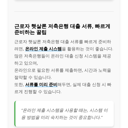
근로자 햇살론 저축은행 대출 서류, 빠르게
준비하는 꿀팁
근로자 햇살론 저축은행 대출 서류를 빠르게 준비하
려면,
온라인 제출 시스템
을 활용하는 것이 좋습니다.
많은 저축은행들이 온라인 대출 신청 시스템을 제공
하고 있으며,
온라인으로 필요한 서류를 제출하면, 시간과 노력을
절약할 수 있습니다.
또한,
서류를 미리 준비
해두면, 실제 대출 신청 시 빠
르게 진행할 수 있습니다.
“온라인 제출 시스템을 사용할 때는, 시스템 이
용 방법을 미리 숙지하는 것이 중요합니다.”