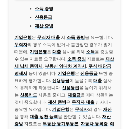
소득 증빙
신용등급
재산 증빙
기업은행
은
무직자 대출
시
소득 증빙
을 요구합니다.
무직자
의 경우 소득이 없거나 불안정한 경우가 많기
때문에,
기업은행
은
대출
심사를 위해
소득
을 증빙할
수 있는 자료를 요구합니다.
소득 증빙
자료로는
재산
세 납세 증명서
,
부동산 임대차 계약서
,
주식 배당금
명세서
등이 있습니다.
기업은행
은
신용등급
또한 중
요하게 평가합니다.
신용등급
이 높을수록
대출
심사
에 유리하게 작용합니다.
신용등급
을 높이기 위해서
는
신용카드
사용을 줄이고,
대출금
을 제때 상환하는
것이 중요합니다.
재산 증빙
은
무직자 대출
심사에서
중요한 요소입니다.
기업은행
은
무직자
의 경우
재산
을 통해
대출 상환 능력
을 판단할 수 있습니다.
재산
증빙
자료로는
부동산 등기부등본
,
자동차 등록증
,
예