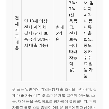
3% ~
서, 임
7%
대차
(신
계약
전
만 19세 이상,
용등
서 등
세
전세 계약 체
최대
급,
서류
자
결자 (전세 보
5억
전세
제출
금
증금의 80%까
원
보증
필요,
대
지 대출 가능)
금에
중도
출
따라
상환
차등
수수
적
료 발
용)
생 가
능
위 표는 일반적인 기업은행 대출 조건을 나타내며, 실
제 대출 가능 여부 및 조건은 개별 고객의 신용도, 소
득, 재산 등을 종합적으로 평가하여 결정됩니다. 무직
자라고 해도 소득 증빙이 어려운 경우에도 재산이나