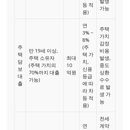
발생
등 적
가능
용)
연
주택
3% ~
가치
8%
감정
주
(주
만 19세 이상,
비용
택
택 가
주택 소유자
최대
발생,
담
치,
(주택 가치의
10
중도
보
신용
70%까지 대출
억원
상환
대
등급
가능)
수수
출
에 따
료 발
라 차
생 가
등 적
능
용)
전세
연
계약