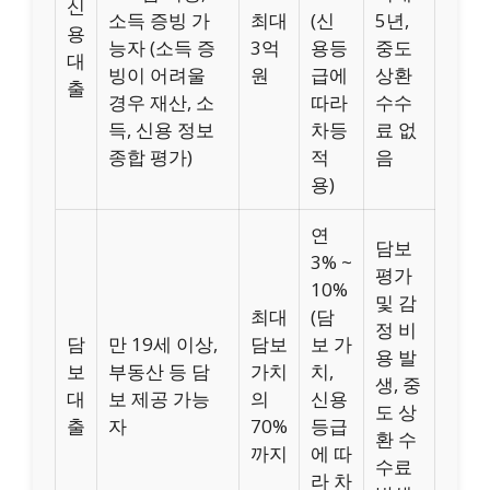
신
소득 증빙 가
최대
(신
5년,
용
능자 (소득 증
3억
용등
중도
대
빙이 어려울
원
급에
상환
출
경우 재산, 소
따라
수수
득, 신용 정보
차등
료 없
종합 평가)
적
음
용)
연
담보
3% ~
평가
10%
및 감
최대
(담
정 비
담
만 19세 이상,
담보
보 가
용 발
보
부동산 등 담
가치
치,
생, 중
대
보 제공 가능
의
신용
도 상
출
자
70%
등급
환 수
까지
에 따
수료
라 차