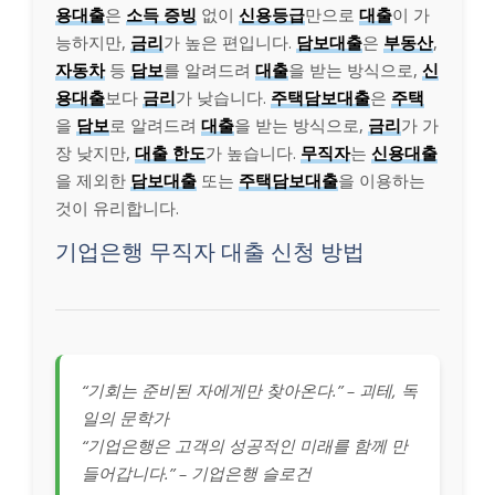
용대출
은
소득 증빙
없이
신용등급
만으로
대출
이 가
능하지만,
금리
가 높은 편입니다.
담보대출
은
부동산
,
자동차
등
담보
를 알려드려
대출
을 받는 방식으로,
신
용대출
보다
금리
가 낮습니다.
주택담보대출
은
주택
을
담보
로 알려드려
대출
을 받는 방식으로,
금리
가 가
장 낮지만,
대출 한도
가 높습니다.
무직자
는
신용대출
을 제외한
담보대출
또는
주택담보대출
을 이용하는
것이 유리합니다.
기업은행 무직자 대출 신청 방법
“기회는 준비된 자에게만 찾아온다.” – 괴테, 독
일의 문학가
“기업은행은 고객의 성공적인 미래를 함께 만
들어갑니다.” – 기업은행 슬로건