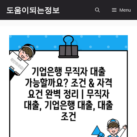
컨
도움이되는정보
Menu
텐
츠
로
건
너
뛰
기