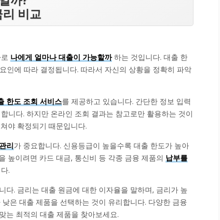
금리 비교
바로
나에게 얼마나 대출이 가능할까
하는 것입니다. 대출 한
한 요인에 따라 결정됩니다. 따라서 자신의 상황을 정확히 파악
출 한도 조회 서비스
를 제공하고 있습니다. 간단한 정보 입력
리합니다. 하지만 온라인 조회 결과는 참고로만 활용하는 것이
거쳐야 확정되기 때문입니다.
 관리
가 중요합니다. 신용등급이 높을수록 대출 한도가 높아
 높이려면 카드 대금, 통신비 등 각종 금융 제품의
납부를
다.
니다. 금리는 대출 원금에 대한 이자율을 말하며, 금리가 높
 낮은 대출 제품을 선택하는 것이 유리합니다. 다양한 금융
맞는 최적의 대출 제품을 찾아보세요.