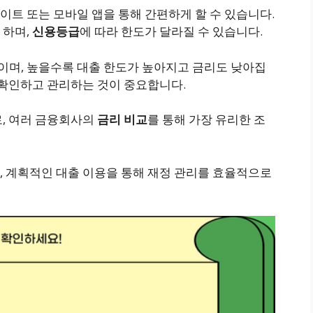
이트 또는 모바일 앱을 통해 간편하게 할 수 있습니다.
 하며,
신용등급
에 따라 한도가 달라질 수 있습니다.
이며, 높을수록 대출 한도가 높아지고 금리도 낮아집
 확인하고 관리하는 것이 중요합니다.
로, 여러 금융회사의
금리 비교
를 통해 가장 유리한 조
, 계획적인 대출 이용을 통해 재정 관리를 효율적으로