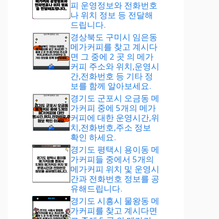
피 운영정보와 전화번호
나 위치 정보 등 전달해
드립니다.
경상북도 구미시 임은동
메가커피를 찾고 계시다
면 그 중에 2 곳 의 메가
커피 주소와 위치,운영시
간,전화번호 등 기타 정
보를 함께 알아보세요.
경기도 군포시 오금동 메
가커피 중에 5개의 메가
커피에 대한 운영시간,위
치,전화번호,주소 정보
확인 하세요.
경기도 평택시 용이동 메
가커피들 중에서 5개의
메가커피 위치 및 운영시
간과 전화번호 정보를 공
유해드립니다.
경기도 시흥시 물왕동 메
가커피를 찾고 계시다면