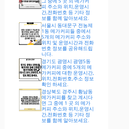
그 중에 5 곳 의 메가커
피 주소와 위치,운영시
간,전화번호 등 기타 정
보를 함께 알아보세요.
서울시 동대문구 전농제
1동 메가커피들 중에서
5개의 메가커피 주소와
위치 및 운영시간과 전화
번호 정보를 공유해드립
니다.
경기도 광명시 광명5동
메가커피 중에 5개의 메
가커피에 대한 운영시간,
위치,전화번호,주소 정보
확인 하세요.
경상북도 경주시 황남동
메가커피를 찾고 계시다
면 그 중에 1 곳 의 메가
커피 주소와 위치,운영시
간,전화번호 등 기타 정
보를 함께 알아보세요.