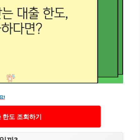
요!
 한도 조회하기
일까?