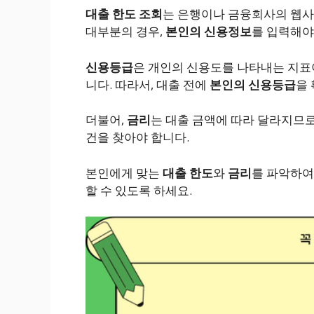
대출 한도 조회
는 은행이나 금융회사의 웹사
대부분의 경우,
본인의 신용정보
를 입력해야
신용등급
은 개인의 신용도를 나타내는 지표
니다. 따라서, 대출 전에
본인의 신용등급
을
더불어,
금리
는 대출 금액에 따라 달라지므
건을 찾아야 합니다.
본인에게 맞는
대출 한도
와
금리
를 파악하여
할 수 있도록 하세요.