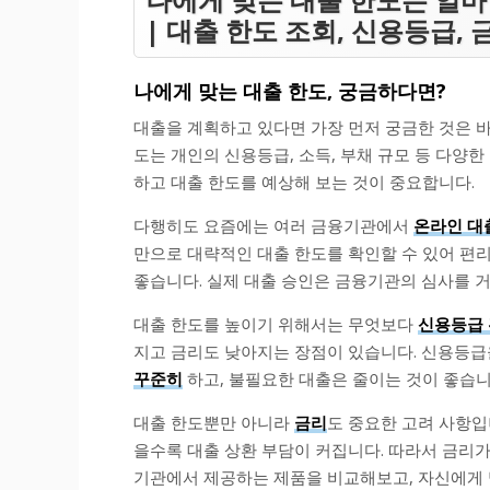
| 대출 한도 조회, 신용등급, 
나에게 맞는 대출 한도, 궁금하다면?
대출을 계획하고 있다면 가장 먼저 궁금한 것은 
도는 개인의 신용등급, 소득, 부채 규모 등 다양
하고 대출 한도를 예상해 보는 것이 중요합니다.
다행히도 요즘에는 여러 금융기관에서
온라인 대
만으로 대략적인 대출 한도를 확인할 수 있어 편
좋습니다. 실제 대출 승인은 금융기관의 심사를 
대출 한도를 높이기 위해서는 무엇보다
신용등급
지고 금리도 낮아지는 장점이 있습니다. 신용등급을
꾸준히
하고, 불필요한 대출은 줄이는 것이 좋습니
대출 한도뿐만 아니라
금리
도 중요한 고려 사항입
을수록 대출 상환 부담이 커집니다. 따라서 금리가
기관에서 제공하는 제품을 비교해보고, 자신에게 