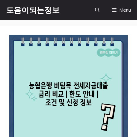
컨
도움이되는정보
Menu
텐
츠
로
건
너
뛰
기