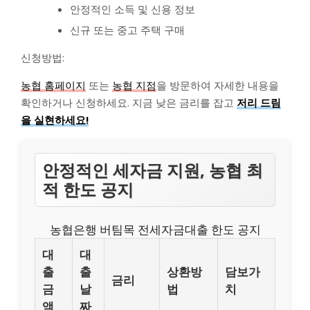
안정적인 소득 및 신용 정보
신규 또는 중고 주택 구매
신청방법:
농협 홈페이지
또는
농협 지점
을 방문하여 자세한 내용을
확인하거나 신청하세요. 지금 낮은 금리를 잡고
저리 드림
을 실현하세요!
안정적인 세자금 지원, 농협 최
적 한도 공지
농협은행 버팀목 전세자금대출 한도 공지
대
대
출
출
상환방
담보가
금리
금
날
법
치
액
짜