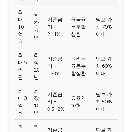
최
최
대
기준금
원금균
담보 가
장
10
리 +
등분할
치 70%
30
억
2~4%
상환
이내
년
원
최
최
기준금
원리금
담보 가
대 5
장
리 +
균등분
치 60%
억
20
1~3%
할상환
이내
원
년
최
최
기준금
담보 가
대 3
장
요율인
리 +
치 50%
억
10
하형
0.5~2%
이내
원
년
최
최
기준금
담보 가