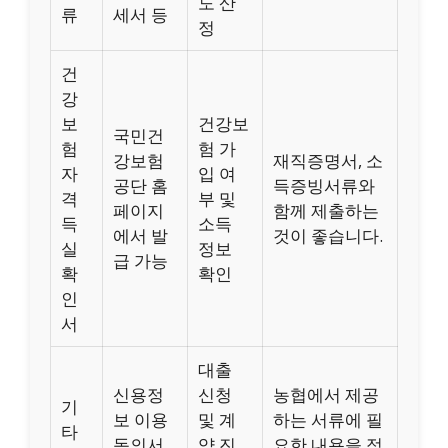
도 산
류
세서 등
정
건
강
보
건강보
국민건
험
험 가
강보험
재직증명서, 소
자
입 여
공단 홈
득증빙서류와
격
부 및
페이지
함께 제출하는
득
소득
에서 발
것이 좋습니다.
실
정보
급 가능
확
확인
인
서
대출
신용정
신청
농협에서 제공
기
보 이용
및 계
하는 서류에 필
타
동의서,
약 진
요한 내용을 정