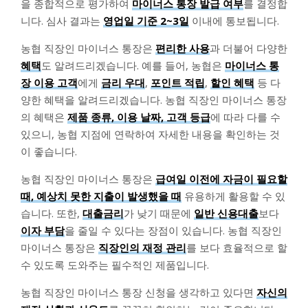
을 종합적으로 평가하여
마이너스 통장 발급 여부
를 결정합
니다. 심사 결과는
영업일 기준 2~3일
이내에 통보됩니다.
농협 직장인 마이너스 통장은
편리한 사용
과 더불어 다양한
혜택
도 알려드리겠습니다. 예를 들어, 농협은
마이너스 통
장 이용 고객
에게
금리 우대
,
포인트 적립
,
할인 혜택
등 다
양한 혜택을 알려드리겠습니다. 농협 직장인 마이너스 통장
의 혜택은
제품 종류, 이용 날짜, 고객 등급
에 따라 다를 수
있으니, 농협 지점에 연락하여 자세한 내용을 확인하는 것
이 좋습니다.
농협 직장인 마이너스 통장은
급여일 이전에 자금이 필요할
때, 예상치 못한 지출이 발생했을 때
유용하게 활용할 수 있
습니다. 또한,
대출금리
가 낮기 때문에
일반 신용대출
보다
이자 부담
을 줄일 수 있다는 장점이 있습니다. 농협 직장인
마이너스 통장은
직장인의 재정 관리
를 보다 효율적으로 할
수 있도록 도와주는 필수적인 제품입니다.
농협 직장인 마이너스 통장 신청을 생각하고 있다면
자신의