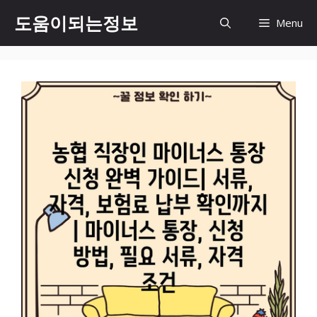
컨
도움이되는정보
Menu
텐
츠
로
건
너
뛰
기