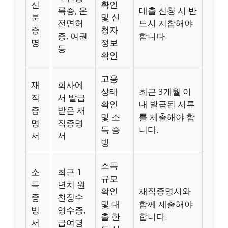
신
확인
록증, 운
대출 신청 시 반
분
및 신
전면허
드시 지참해야
증
청자
증, 여권
합니다.
명
정보
등
확인
고용
재
회사에
상태
최근 3개월 이
직
서 발급
확인
내 발급된 서류
증
받은 재
및 소
를 제출해야 합
명
직증명
득 증
니다.
서
서
빙
소득
소
최근 1
규모
득
년치 원
확인
재직증명서와
증
천징수
및 대
함께 제출해야
빙
영수증,
출 한
합니다.
서
급여명