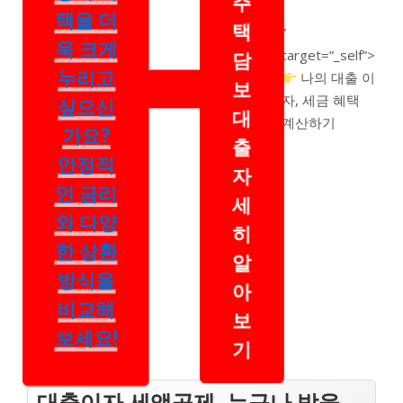
주
택을 더
택
”
욱 크게
target=”_self”>
담
누리고
나의 대출 이
보
자, 세금 혜택
싶으신
대
계산하기
가요?
출
안정적
자
인 금리
세
와 다양
히
한 상환
알
방식을
아
비교해
보
보세요!
기
대출이자 세액공제, 누구나 받을