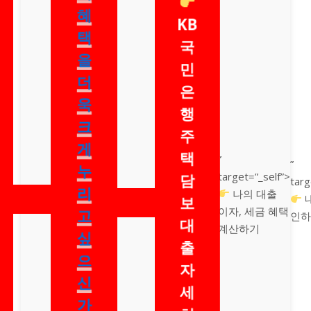
혜
KB
택
국
을
민
더
은
욱
행
크
주
게
택
”
”
누
target=”_self”>
담
targ
리
나의 대출
내
보
이자, 세금 혜택
고
인하
대
계산하기
싶
출
으
자
신
세
가