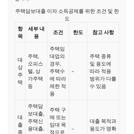
주택담보대출 이자 소득공제를 위한 조건 및 한
도
항
세부 내
조건
한도
참고 사항
목
용
주택임
주택,
대업의
주택 종류
대
오피스
경우,
및 용도에
상
텔, 상
주택수
–
따라 적용
주
가주택
에 따라
범위가 다를
택
등
제한 적
수 있음
용
주택담
주택 구
보대출,
대
매 또는
주택신
대출 목적과
출
임대 목
용대출,
–
용도가 명확
종
적으로