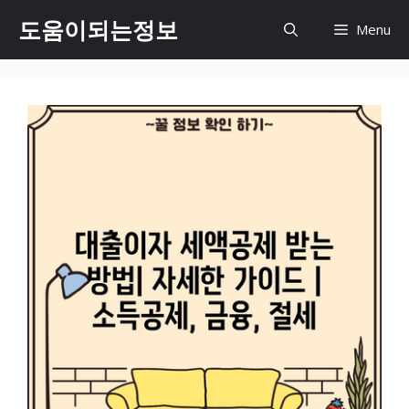
컨
도움이되는정보
Menu
텐
츠
로
건
너
뛰
기