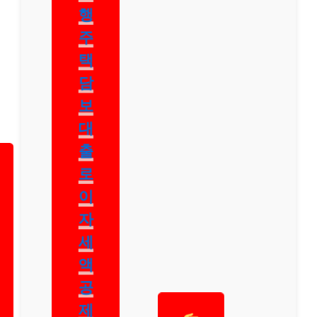
은
행
주
택
담
보
대
출
로
이
자
세
액
공
제