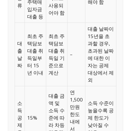
주택매
해야 함
류
사용되
입자금
어야 함
대출 등
대출 날짜이
최초 주
최초 주
15년을 초
대
택담보
택담보
과할 경우,
출
대출 취
대출 취
초과된 날짜
–
날
득일부
득일 기
에 대한 이
짜
터 15
준으로
자는 공제
년 이내
계산
대상에서 제
외
연
대출 금
1,500
소
액 및
소득 수준이
만원
득
소득 수
높을수록 공
한도
공
15%
준에 따
제 한도가
내에
제
라 차등
낮아질 수
서