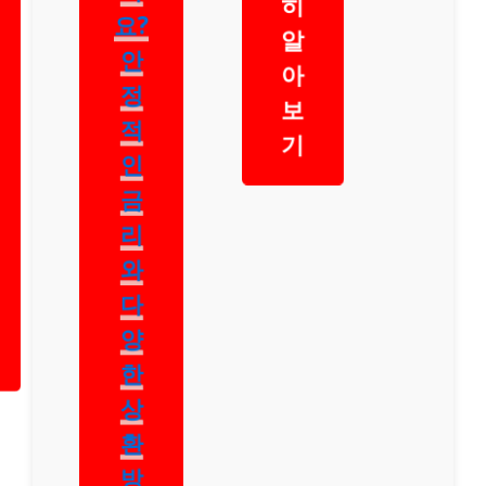
히
요?
알
안
아
정
보
적
기
인
금
리
와
다
양
한
상
환
방