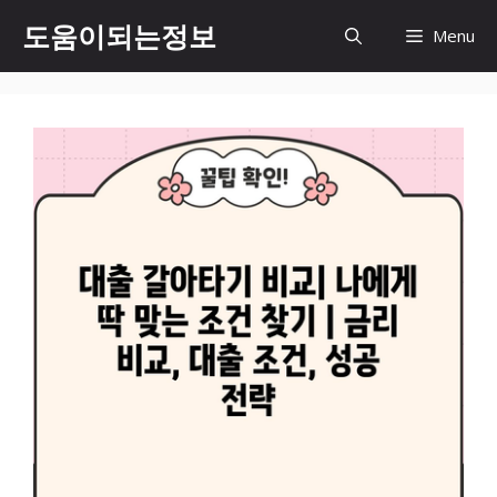
컨
도움이되는정보
Menu
텐
츠
로
건
너
뛰
기