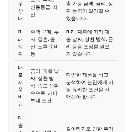
무
출 가능 금액, 금리, 상
신용등급, 자
상
환 능력이 달라질 수
산
태
있습니다.
미
주택 구매, 투
미래 계획에 따라 대
래
자, 결혼, 출
출 날짜, 상환 방식, 금
계
산, 노후 준비
리 등을 조정할 필요
획
등
가 있습니다.
대
금리, 대출 날
출
다양한 제품을 비교
짜, 상환 방
제
분석하여 본인에게 가
식, 중도 상환
품
장 유리한 조건을 선
수수료, 기타
비
택해야 합니다.
부대 조건
교
대
출
갈아타기로 인한 추가