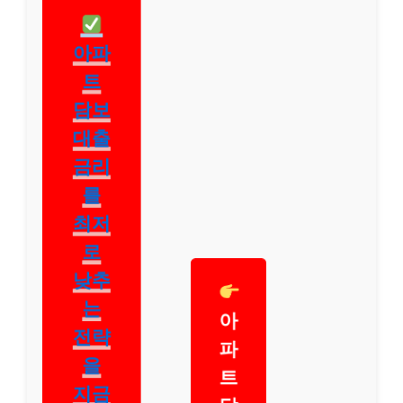
아파
트
담보
대출
금리
를
최저
로
낮추
는
아
전략
파
을
트
지금