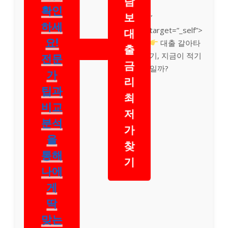
담
확인
보
”
하세
target=”_self”>
대
요!
대출 갈아타
출
기, 지금이 적기
전문
금
일까?
가
리
팁과
최
비교
저
분석
가
을
찾
통해
기
나에
게
딱
맞는