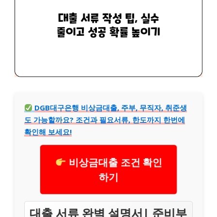
DGB대구은행 비상금대출, 주부, 무직자, 취준생
도 가능할까요? 조건과 필요서류, 한도까지 한번에
확인해 보세요!
비상금대출 조건 확인
하기
대출 서류 완벽 설명서| 준비부