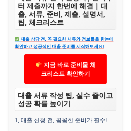
터 제출까지 한번에 해결 | 대
출, 서류, 준비, 제출, 설명서,
팁, 체크리스트
대출 상담 전, 꼭 필요한 서류와 정보들을 한눈에
확인하고 성공적인 대출 준비를 시작해보세요!
지금 바로 준비물 체
크리스트 확인하기
대출 서류 작성 팁, 실수 줄이고
성공 확률 높이기
1, 대출 신청 전, 꼼꼼한 준비가 필수!