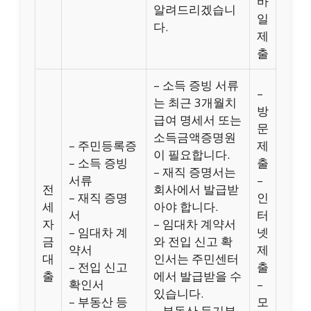
바
알려드리겠습니
일
다.
제
출
– 소득 증빙 서류
–
는 최근 3개월치
방
급여 명세서 또는
문
소득금액증명원
– 주민등록증
제
이 필요합니다.
– 소득 증빙
출
– 재직 증명서는
서류
–
전
회사에서 발급받
– 재직 증명
인
세
아야 합니다.
서
터
자
– 임대차 계약서
– 임대차 계
넷
금
와 전입 신고 확
약서
제
대
인서는 주민센터
– 전입 신고
출
출
에서 발급받을 수
확인서
–
있습니다.
– 부동산 등
모
– 부동산 등기부