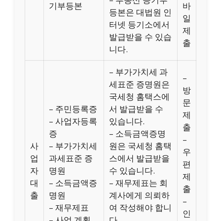
기부등본
바
등본은 대법원 인
일
터넷 등기소에서
제
발급받을 수 있습
출
니다.
– 부가가치세 과
–
세표준 증명원은
방
국세청 홈택스에
문
– 주민등록증
서 발급받을 수
제
– 사업자등록
있습니다.
출
증
– 소득금액증명
–
사
– 부가가치세
원은 국세청 홈택
우
업
과세표준 증
스에서 발급받을
편
자
명원
수 있습니다.
제
대
– 소득금액증
– 재무제표는 회
출
출
명원
계사에게 의뢰하
–
– 재무제표
여 작성해야 합니
인
– 사업 계획
다.