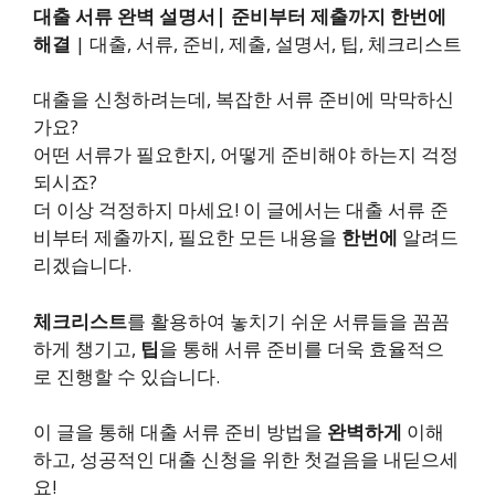
대출 서류 완벽 설명서| 준비부터 제출까지 한번에
해결
| 대출, 서류, 준비, 제출, 설명서, 팁, 체크리스트
대출을 신청하려는데, 복잡한 서류 준비에 막막하신
가요?
어떤 서류가 필요한지, 어떻게 준비해야 하는지 걱정
되시죠?
더 이상 걱정하지 마세요! 이 글에서는 대출 서류 준
비부터 제출까지, 필요한 모든 내용을
한번에
알려드
리겠습니다.
체크리스트
를 활용하여 놓치기 쉬운 서류들을 꼼꼼
하게 챙기고,
팁
을 통해 서류 준비를 더욱 효율적으
로 진행할 수 있습니다.
이 글을 통해 대출 서류 준비 방법을
완벽하게
이해
하고, 성공적인 대출 신청을 위한 첫걸음을 내딛으세
요!