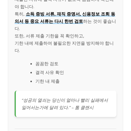
야 합니다.
특히,
소득 증빙 서류, 재직 증명서, 신용정보 조회 동
의서 등 중요 서류는 다시 한번 검토
하는 것이 좋습니
다.
또한, 서류 제출 기한을 꼭 확인하고,
기한 내에 제출하여 불필요한 지연을 방지해야 합니
다.
꼼꼼한 검토
결격 사유 확인
기한 내 제출
“성공의 열쇠는 당신이 얼마나 빨리 실패에서
일어서는가에 달려 있다.” – 톰 클랜시