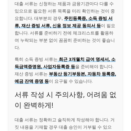
대출 서류는 신청하는 제품과 금융기관마다 다를 수
있으므로 필요한 서류 목록을 미리 확인하는 것이 중
요합니다. 대부분의 경우,
주민등록증, 소득 증빙 서
류, 재산 증빙 서류, 신용 정보 제공 동의서 등
이 필요
합니다. 서류를 준비하기 전에 체크리스트를 활용하
여 누락되는 부분 없이 꼼꼼히 준비하는 것이 좋습니
다.
특히 소득 증빙 서류는
최근 3개월치 급여 명세서, 소
득금액증명원, 사업자등록증 등
을 준비해야 합니다.
재산 증빙 서류는
부동산 등기부등본, 자동차 등록증,
예금 잔액 증명 등
이 요구될 수 있습니다.
서류 작성 시 주의사항, 어려움 없
이 완벽하게!
대출 서류는 정확하고 솔직하게 작성해야 합니다. 거
짓 내용을 기재할 경우 대출 승인이 거부될 수 있으