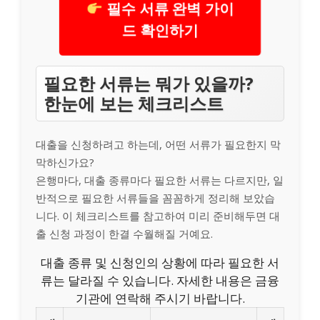
필수 서류 완벽 가이
드 확인하기
필요한 서류는 뭐가 있을까?
한눈에 보는 체크리스트
대출을 신청하려고 하는데, 어떤 서류가 필요한지 막
막하신가요?
은행마다, 대출 종류마다 필요한 서류는 다르지만, 일
반적으로 필요한 서류들을 꼼꼼하게 정리해 보았습
니다. 이 체크리스트를 참고하여 미리 준비해두면 대
출 신청 과정이 한결 수월해질 거예요.
대출 종류 및 신청인의 상황에 따라 필요한 서
류는 달라질 수 있습니다. 자세한 내용은 금융
기관에 연락해 주시기 바랍니다.