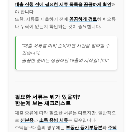
대출 신청 전에 필요한 서류 목록을 꼼꼼하게 확인
해
야 합니다.
또한, 서류를 제출하기 전에
꼼꼼하게 검토
하여 오류
나 누락이 없는지 확인하는 것이 중요합니다.
“대출 서류를 미리 준비하면 시간을 절약할 수
있습니다.
꼼꼼한 준비는 성공적인 대출의 시작입니다.”
필요한 서류는 뭐가 있을까?
한눈에 보는 체크리스트
대출 종류에 따라 필요한 서류는 다르지만, 일반적으
로
신분증
과
소득 증빙 서류
는 필수입니다.
주택담보대출의 경우에는
부동산 등기부등본
과
주택