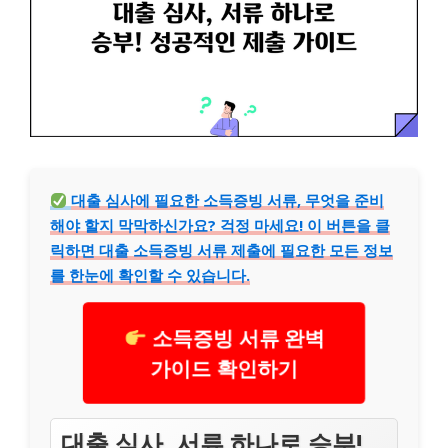
대출 심사에 필요한 소득증빙 서류, 무엇을 준비
해야 할지 막막하신가요? 걱정 마세요! 이 버튼을 클
릭하면 대출 소득증빙 서류 제출에 필요한 모든 정보
를 한눈에 확인할 수 있습니다.
소득증빙 서류 완벽
가이드 확인하기
대출 심사, 서류 하나로 승부!