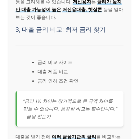
등을 고려해볼 수 있습니다.
저신용자
는
금리가 높지
만 대출 가능성이 높은
저신용대출, 햇살론
등을 알아
보는 것이 좋습니다.
3, 대출 금리 비교: 최저 금리 찾기
금리 비교 사이트
대출 제품 비교
금리 인하 조건 확인
“금리 1% 차이는 장기적으로 큰 금액 차이를
만들 수 있습니다. 꼼꼼한 비교는 필수입니다.”
– 금융 전문가
대출을 받기 전에
여러 금융기관의 금리
를 비교하는