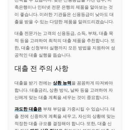
축은행이나 인터넷 전문 은행의 제품을 알아보는 것
이 좋습니다. 이러한 기관들은 신용등급이 낮아도 대
출을 받을 수 있는 다양한 제품을 알려드리겠습니다.
대출 전문가는 고객의 신용등급, 소득, 부채, 대출 목
적 등을 고려하여 최적의 대출 제품을 추천합니다. 또
한, 대출 신청부터 실행까지 모든 방법을 지원하여 성
공적인 대출 실행을 돕습니다.
대출 전 주의 사항
대출을 받기 전에는
상환 능력
을 꼼꼼하게 따져봐야
합니다. 대출금리, 상환 방식, 날짜 등을 고려하여 자
신에게 맞는 대출 계획을 세우는 것이 중요합니다.
과도한 대출은
부채 부담을 가중시킬 수 있습니다. 대
출 전에 신중하게 계획을 세우고, 자신의 상황에 맞는
적정한 대출 규모를 결정해야 합니다. 또한, 대출 신