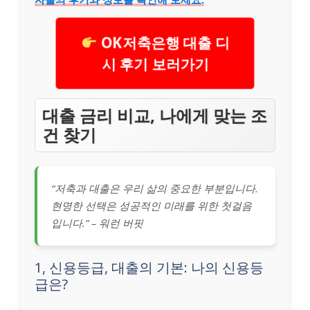
OK저축은행 대출 디
시 후기 보러가기
대출 금리 비교, 나에게 맞는 조
건 찾기
“저축과 대출은 우리 삶의 중요한 부분입니다.
현명한 선택은 성공적인 미래를 위한 첫걸음
입니다.” – 워런 버핏
1, 신용등급, 대출의 기본: 나의 신용등
급은?