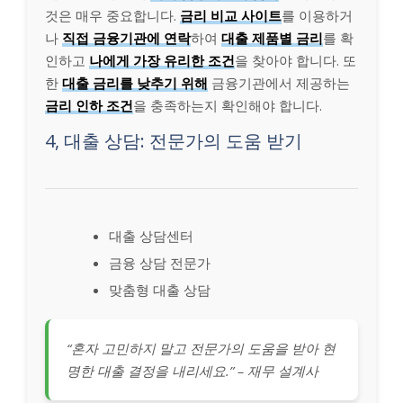
것은 매우 중요합니다.
금리 비교 사이트
를 이용하거
나
직접 금융기관에 연락
하여
대출 제품별 금리
를 확
인하고
나에게 가장 유리한 조건
을 찾아야 합니다. 또
한
대출 금리를 낮추기 위해
금융기관에서 제공하는
금리 인하 조건
을 충족하는지 확인해야 합니다.
4, 대출 상담: 전문가의 도움 받기
대출 상담센터
금융 상담 전문가
맞춤형 대출 상담
“혼자 고민하지 말고 전문가의 도움을 받아 현
명한 대출 결정을 내리세요.” – 재무 설계사