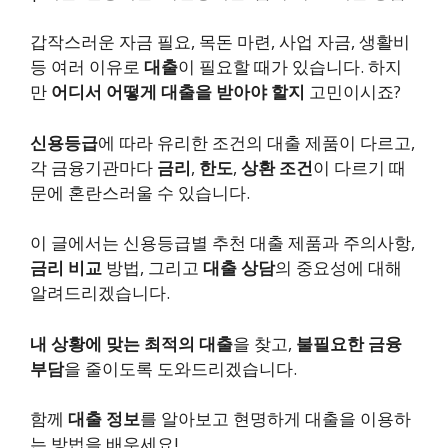
갑작스러운 자금 필요, 목돈 마련, 사업 자금, 생활비
등 여러 이유로
대출
이 필요할 때가 있습니다. 하지
만
어디서 어떻게 대출을 받아야 할지
고민이시죠?
신용등급
에 따라 유리한 조건의 대출 제품이 다르고,
각 금융기관마다
금리
,
한도
,
상환 조건
이 다르기 때
문에 혼란스러울 수 있습니다.
이 글에서는 신용등급별 추천 대출 제품과 주의사항,
금리 비교
방법, 그리고
대출 상담
의 중요성에 대해
알려드리겠습니다.
내 상황에 맞는 최적의 대출
을 찾고,
불필요한 금융
부담
을 줄이도록 도와드리겠습니다.
함께
대출 정보
를 알아보고 현명하게 대출을 이용하
는 방법을 배우세요!