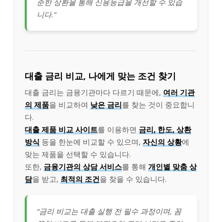
준한 상환을 통해 신용등급을 개선할 수 있습
니다.”
대출 금리 비교, 나에게 맞는 조건 찾기
대출 금리는 금융기관마다 다르기 때문에,
여러 기관
의 제품
을 비교하여
낮은 금리
를 찾는 것이 중요합니
다.
대출 제품 비교 사이트
를 이용하면
금리, 한도, 상환
방식
등을 한눈에 비교할 수 있으며,
자신의 상황
에
맞는 제품을 선택할 수 있습니다.
또한,
금융기관의 상담 서비스
를 통해
개인별 맞춤 상
담
을 받고,
최적의 조건
을 찾을 수 있습니다.
“금리 비교는 대출 실행 전 필수 과정이며, 꼼