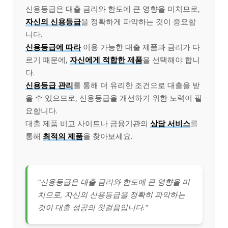
신용등급은 대출 금리와 한도에 큰 영향을 미치므로,
자신의 신용등급
을 정확하게 파악하는 것이 중요합
니다.
신용등급에 따라
이용 가능한 대출 제품과 금리가 다
르기 때문에,
자신에게 적합한 제품
을 선택해야 합니
다.
신용등급 관리
를 통해 더 유리한 조건으로 대출을 받
을 수 있으므로, 신용등급을 개선하기 위한 노력이 필
요합니다.
대출 제품 비교 사이트나 금융기관의
상담 서비스
를
통해
최적의 제품
을 찾아보세요.
“신용등급은 대출 금리와 한도에 큰 영향을 미
치므로, 자신의 신용등급을 정확히 파악하는
것이 대출 성공의 첫걸음입니다.”