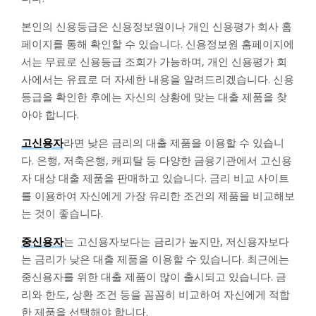
본인의 신용등급은 신용정보원이나 개인 신용평가 회사 홈
페이지를 통해 확인할 수 있습니다. 신용정보원 홈페이지에
서는 무료로 신용등급 조회가 가능하며, 개인 신용평가 회
사에서는 유료로 더 자세한 내용을 알려드리겠습니다. 신용
등급을 확인한 후에는 자신의 상황에 맞는 대출 제품을 찾
아야 합니다.
고신용자
라면 낮은 금리의 대출 제품을 이용할 수 있습니
다. 은행, 저축은행, 캐피탈 등 다양한 금융기관에서 고신용
자 대상 대출 제품을 판매하고 있습니다. 금리 비교 사이트
를 이용하여 자신에게 가장 유리한 조건의 제품을 비교해보
는 것이 좋습니다.
중신용자
는 고신용자보다는 금리가 높지만, 저신용자보다
는 금리가 낮은 대출 제품을 이용할 수 있습니다. 최근에는
중신용자를 위한 대출 제품이 많이 출시되고 있습니다. 금
리와 한도, 상환 조건 등을 꼼꼼히 비교하여 자신에게 적합
한 제품을 선택해야 합니다.