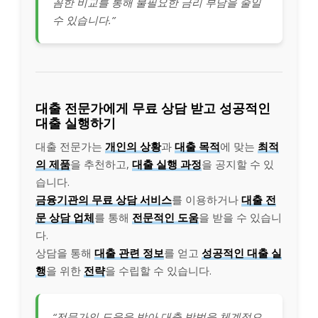
꼼한 비교를 통해 불필요한 금리 부담을 줄일
수 있습니다.”
대출 전문가에게 무료 상담 받고 성공적인
대출 실행하기
대출 전문가는
개인의 상황
과
대출 목적
에 맞는
최적
의 제품
을 추천하고,
대출 실행 과정
을 공지할 수 있
습니다.
금융기관의 무료 상담 서비스
를 이용하거나
대출 전
문 상담 업체
를 통해
전문적인 도움
을 받을 수 있습니
다.
상담을 통해
대출 관련 정보
를 얻고
성공적인 대출 실
행
을 위한
전략
을 수립할 수 있습니다.
“전문가의 도움을 받아 대출 방법을 체계적으