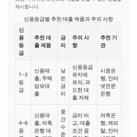
제시합니다.
신용등급별 추천 대출 제품과 주의 사항
신
용
추천 대
금
주의 사
추천 기
등
출 제품
리
항
관
급
신용등급
신용대
낮
시중은
1~3
유지에
출, 주택
은
행, 인터
등
유의, 과
담보대
금
넷전문
급
도한 대
출
리
은행
출 자제
중
신용대
금리 비
저축은
간
4~6
출, 저축
교, 대출
행, 캐피
수
등
은행 대
조건 꼼
탈, 인터
준