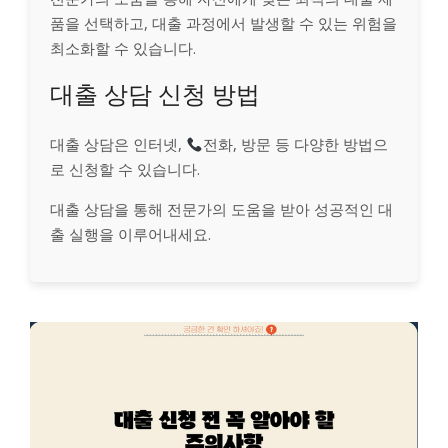
품을 선택하고, 대출 과정에서 발생할 수 있는 위험을
최소화할 수 있습니다.
대출 상담 신청 방법
대출 상담은 인터넷,
전화, 방문 등 다양한 방법으
로 신청할 수 있습니다.
대출 상담을 통해 전문가의 도움을 받아 성공적인 대
출 실행을 이루어내세요.