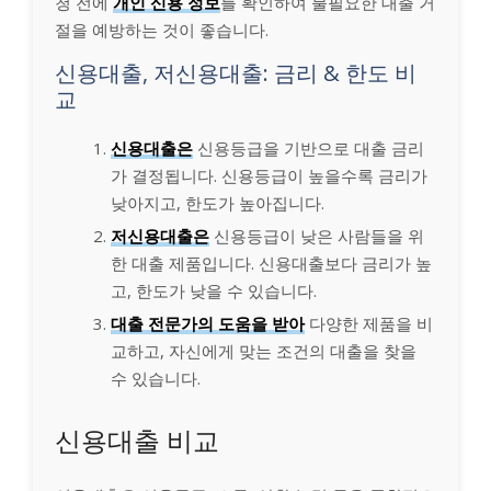
청 전에
개인 신용 정보
를 확인하여 불필요한 대출 거
절을 예방하는 것이 좋습니다.
신용대출, 저신용대출: 금리 & 한도 비
교
신용대출은
신용등급을 기반으로 대출 금리
가 결정됩니다. 신용등급이 높을수록 금리가
낮아지고, 한도가 높아집니다.
저신용대출은
신용등급이 낮은 사람들을 위
한 대출 제품입니다. 신용대출보다 금리가 높
고, 한도가 낮을 수 있습니다.
대출 전문가의 도움을 받아
다양한 제품을 비
교하고, 자신에게 맞는 조건의 대출을 찾을
수 있습니다.
신용대출 비교