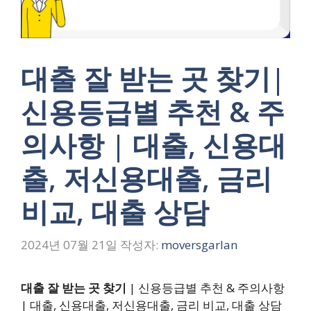
대출 잘 받는 곳 찾기|
신용등급별 추천 & 주
의사항 | 대출, 신용대
출, 저신용대출, 금리
비교, 대출 상담
2024년 07월 21일
작성자:
moversgarlan
대출 잘 받는 곳 찾기
| 신용등급별 추천 & 주의사항
| 대출, 신용대출, 저신용대출, 금리 비교, 대출 상담