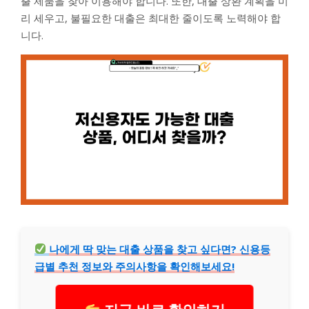
출 제품을 찾아 이용해야 합니다. 또한, 대출 상환 계획을 미
리 세우고, 불필요한 대출은 최대한 줄이도록 노력해야 합
니다.
나에게 딱 맞는 대출 상품을 찾고 싶다면? 신용등
급별 추천 정보와 주의사항을 확인해보세요!