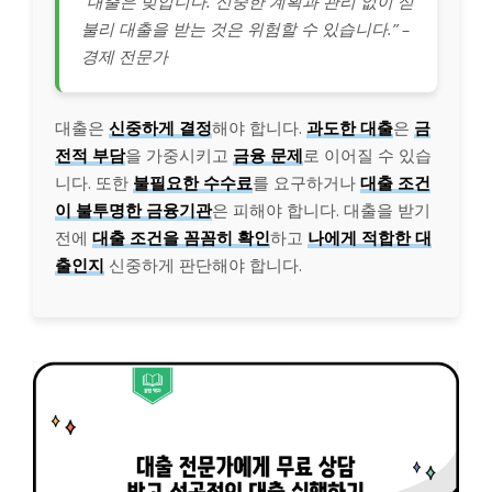
“대출은 빚입니다. 신중한 계획과 관리 없이 섣
불리 대출을 받는 것은 위험할 수 있습니다.” –
경제 전문가
대출은
신중하게 결정
해야 합니다.
과도한 대출
은
금
전적 부담
을 가중시키고
금융 문제
로 이어질 수 있습
니다. 또한
불필요한 수수료
를 요구하거나
대출 조건
이 불투명한 금융기관
은 피해야 합니다. 대출을 받기
전에
대출 조건을 꼼꼼히 확인
하고
나에게 적합한 대
출인지
신중하게 판단해야 합니다.