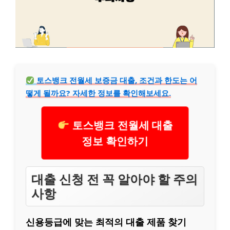
토스뱅크 전월세 보증금 대출, 조건과 한도는 어
떻게 될까요? 자세한 정보를 확인해보세요.
토스뱅크 전월세 대출
정보 확인하기
대출 신청 전 꼭 알아야 할 주의
사항
신용등급에 맞는 최적의 대출 제품 찾기