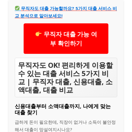
무직자도 대출 가능할까요? 5가지 대출 서비스 비
교 분석으로 알아보세요!
무직자 대출 가능 여
부 확인하기
무직자도 OK! 편리하게 이용할
수 있는 대출 서비스 5가지 비
교 | 무직자 대출, 신용대출, 소
액대출, 대출 비교
신용대출부터 소액대출까지, 나에게 맞는
대출 찾기
급하게 돈이 필요한데, 직장이 없거나 소득이 불안정
해서 대출이 망설여지시나요?