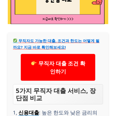
무직자도 가능한 대출, 조건과 한도는 어떻게 될
까요? 지금 바로 확인해보세요!
무직자 대출 조건 확
인하기
5가지 무직자 대출 서비스, 장
단점 비교
1,
신용대출
: 높은 한도와 낮은 금리의