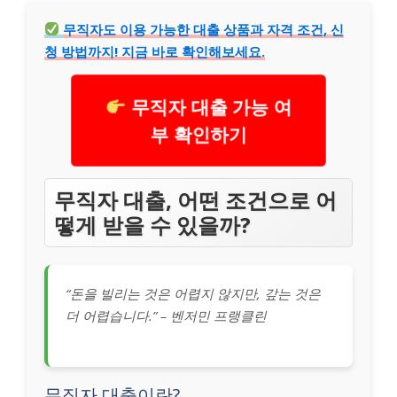
무직자도 이용 가능한 대출 상품과 자격 조건, 신
청 방법까지! 지금 바로 확인해보세요.
무직자 대출 가능 여
부 확인하기
무직자 대출, 어떤 조건으로 어
떻게 받을 수 있을까?
“돈을 빌리는 것은 어렵지 않지만, 갚는 것은
더 어렵습니다.” – 벤저민 프랭클린
무직자 대출이란?