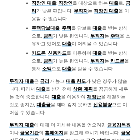
직장인 대출
:
직장인
을 대상으로 하는
대출
로,
금
리
가 낮은 편입니다.
무직자
는
직장인 대출
을 이
용할 수 없습니다.
주택담보대출
:
주택
을 담보로
대출
을 받는 방식
으로,
금리
가 낮은 편입니다.
무직자
는
주택
을 소
유하고 있어도
대출
이 어려울 수 있습니다.
카드론
:
신용카드
를 이용하여
대출
을 받는 방식
으로,
금리
가 높은 편입니다.
무직자
는
카드론
을
통해
소액
으로
대출
을 받을 수 있습니다.
무직자 대출
은
금리
가 높고
대출 한도
가 낮은 경우가 많습
니다. 따라서
대출
을 받기 전에
상환 계획
을 꼼꼼하게 세우
는 것이 중요합니다.
대출
을 이용하여
재정난
을 해결하는
것도 좋지만,
대출금
을 제때 갚지 못하면
신용불량
으로 이
어질 수 있습니다.
무직자 대출
에 대해 더 자세한 내용을 얻으려면
금융감독원
이나
금융기관
의
홈페이지
를 참고해 주시기 바랍니다.
금융