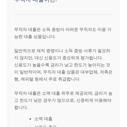
무직자 대출은 소득 증빙이 어려운 무직자도 이용 가
능한 대출 상품입니다.
일반적으로 재직 증명이나 소득 증빙 서류가 필요하
지 않지만, 대신 신용도가 중요하게 평가됩니다.
신용도가 높을수록 금리가 낮고 한도가 높아지는 것
이 일반적이며, 무직자 대출 상품은 대부업체, 저축은
행, 캐피탈 등에서 주로 취급합니다.
무직자 대출은 소액 대출 위주로 제공되며, 금리가 높
고 한도가 낮은 경우가 많으므로, 신중하게 이용해야
합니다.
소액 대출
신용도 중요