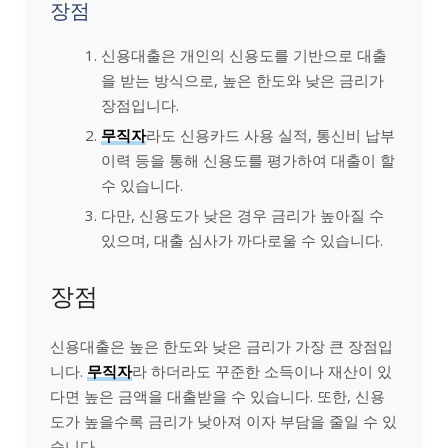
장점
신용대출은 개인의 신용도를 기반으로 대출
을 받는 방식으로, 높은 한도와 낮은 금리가
장점입니다.
무직자
라도 신용카드 사용 실적, 통신비 납부
이력 등을 통해 신용도를 평가하여 대출이 할
수 있습니다.
다만, 신용도가 낮은 경우 금리가 높아질 수
있으며, 대출 심사가 까다로울 수 있습니다.
장점
신용대출은 높은 한도와 낮은 금리가 가장 큰 장점입
니다.
무직자
라 하더라도 꾸준한 소득이나 재산이 있
다면 높은 금액을 대출받을 수 있습니다. 또한, 신용
도가 높을수록 금리가 낮아져 이자 부담을 줄일 수 있
습니다.