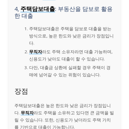
4,
주택담보대출
: 부동산을 담보로 활용
한 대출
주택담보대출은 주택을 담보로 대출을 받는
방식으로, 높은 한도와 낮은 금리가 장점입니
다.
무직자
라도 주택 소유자라면 대출 가능하며,
신용도가 낮아도 대출이 할 수 있습니다.
다만, 대출금 상환에 실패할 경우 주택이 경
매에 넘어갈 수 있는 위험이 있습니다.
장점
주택담보대출은 높은 한도와 낮은 금리가 장점입니
다.
무직자
라도 주택을 소유하고 있다면 큰 금액을 빌
릴 수 있습니다. 또한, 신용도가 낮더라도 주택 가치
를 기반으로 대출이 가능합니다.