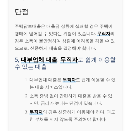
단점
주택담보대출은 대출금 상환에 실패할 경우 주택이
경매에 넘어갈 수 있다는 위험이 있습니다.
무직자
의
경우 소득이 불안정하여 상환에 어려움을 겪을 수 있
으므로, 신중하게 대출을 결정해야 합니다.
5,
대부업체 대출
:
무직자
도 쉽게 이용할
수 있는 대출
대부업체 대출은
무직자
도 쉽게 이용할 수 있
는 대출 서비스입니다.
소득 증빙 없이 간편하게 대출을 받을 수 있
지만, 금리가 높다는 단점이 있습니다.
무직자
의 경우 신중하게 이용해야 하며, 과도
한 부채를 지지 않도록 주의해야 합니다.