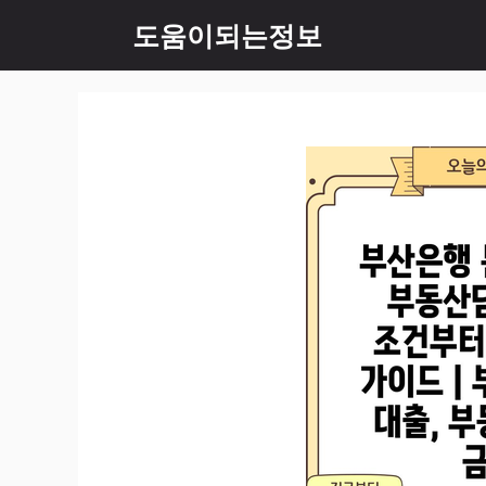
컨
도움이되는정보
텐
츠
로
건
너
뛰
기