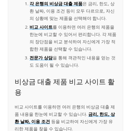
각 은행의 비상금 대출 제품
은 금리, 한도, 상
환 날짜, 이용 조건 등이 모두 다르므로, 자신
의 상황에 맞는 제품을 선택해야 합니다.
비교 사이트
를 이용하면 여러 은행의 제품을
한눈에 비교할 수 있어서 편리합니다. 각 제품
의 장단점을 비교 분석하여 자신에게 가장 적
합한 제품을 선택할 수 있습니다.
전문가 상담
을 통해 객관적인 내용을 얻는 것
도 도움이 될 수 있습니다.
비상금 대출 제품 비교 사이트 활
용
비교 사이트를 이용하면 여러 은행의 비상금 대출 제
품 내용을 한눈에 비교할 수 있습니다.
금리, 한도, 상
환 날짜, 이용 조건
등을 비교하여 자신에게 가장 유
리한 제품을 찾을 수 있습니다.