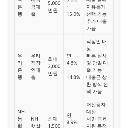
5,000
은
금대
~
자유롭게
만원
행
출
15.0%
선택 가능
추가 대출
가능
직장인 대
상
우
우리
연
빠른 심사
최대
리
직장
4.8%
및 당일 대
2,000
은
인대
~
출 가능
만원
행
출
14.8%
대출금 상
환 방식 선
택 가능
저신용자
NH
대상
연
농
NH
최대
서민 금융
8.9%
협
햇살
1,500
지원 목적