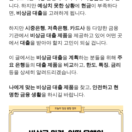
니다. 하지만
예상치 못한 상황
에
현금
이 부족하다
면,
비상금 대출
을 고려하게 됩니다.
하지만
시중은행
,
저축은행
,
카드사
등 다양한 금융
기관에서
비상금 대출 제품
을 제공하고 있어 어떤 곳
에서
대출
을 받아야 할지 고민이 되실 겁니다.
이 글에서는
비상금 대출
을
계획
하는 분들을 위해
주
요 은행
들의
대출 제품
을
비교
하고,
한도
,
특징
,
금리
등을 상세히 알려드리겠습니다.
나에게 맞는 비상금 대출 제품
을 찾고,
안전하고 현
명한 금융 생활
을 하시길 바랍니다.