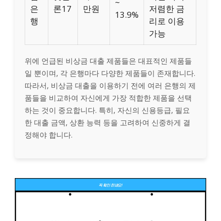
~
은
론17
만원
저렴한 금
13.9%
행
리로 이용
가능
위에 언급된 비상금 대출 제품들은 대표적인 제품들
일 뿐이며, 각 은행마다 다양한 제품들이 존재합니다.
따라서, 비상금 대출을 이용하기 전에 여러 은행의 제
품들을 비교하여 자신에게 가장 적합한 제품을 선택
하는 것이 중요합니다. 특히, 자신의 신용등급, 필요
한 대출 금액, 상환 능력 등을 고려하여 신중하게 결
정해야 합니다.