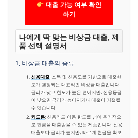
대출 가능 여부 확인
하기
나에게 딱 맞는 비상금 대출, 제
품 선택 설명서
1, 비상금 대출의 종류
신용대출
: 소득 및 신용도를 기반으로 대출한
도가 결정되는 대표적인 비상금 대출입니다.
금리가 낮고 한도가 높은 편이지만, 신용등급
이 낮으면 금리가 높아지거나 대출이 거절될
수 있습니다.
카드론
: 신용카드 이용 한도를 넘어 추가적으
로 현금을 대출받을 수 있는 제품입니다. 신용
대출보다 금리가 높지만, 빠르게 현금을 확보