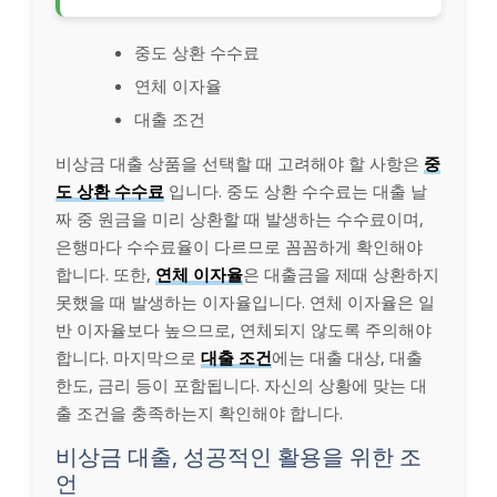
중도 상환 수수료
연체 이자율
대출 조건
비상금 대출 상품을 선택할 때 고려해야 할 사항은
중
도 상환 수수료
입니다. 중도 상환 수수료는 대출 날
짜 중 원금을 미리 상환할 때 발생하는 수수료이며,
은행마다 수수료율이 다르므로 꼼꼼하게 확인해야
합니다. 또한,
연체 이자율
은 대출금을 제때 상환하지
못했을 때 발생하는 이자율입니다. 연체 이자율은 일
반 이자율보다 높으므로, 연체되지 않도록 주의해야
합니다. 마지막으로
대출 조건
에는 대출 대상, 대출
한도, 금리 등이 포함됩니다. 자신의 상황에 맞는 대
출 조건을 충족하는지 확인해야 합니다.
비상금 대출, 성공적인 활용을 위한 조
언