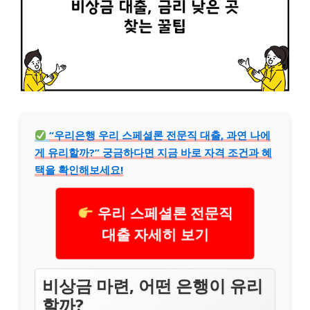
“우리은행 우리 스페셜론 전문직 대출, 과연 나에
게 유리할까?” 궁금하다면 지금 바로 자격 조건과 혜
택을 확인해보세요!
우리 스페셜론 전문직
대출 자세히 보기
비상금 마련, 어떤 은행이 유리
할까?