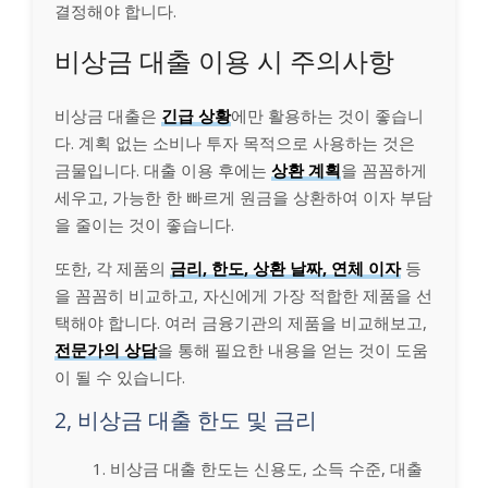
결정해야 합니다.
비상금 대출 이용 시 주의사항
비상금 대출은
긴급 상황
에만 활용하는 것이 좋습니
다. 계획 없는 소비나 투자 목적으로 사용하는 것은
금물입니다. 대출 이용 후에는
상환 계획
을 꼼꼼하게
세우고, 가능한 한 빠르게 원금을 상환하여 이자 부담
을 줄이는 것이 좋습니다.
또한, 각 제품의
금리, 한도, 상환 날짜, 연체 이자
등
을 꼼꼼히 비교하고, 자신에게 가장 적합한 제품을 선
택해야 합니다. 여러 금융기관의 제품을 비교해보고,
전문가의 상담
을 통해 필요한 내용을 얻는 것이 도움
이 될 수 있습니다.
2, 비상금 대출 한도 및 금리
비상금 대출 한도는 신용도, 소득 수준, 대출