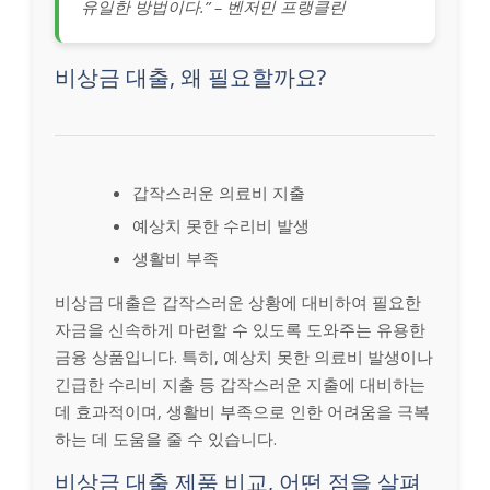
유일한 방법이다.” – 벤저민 프랭클린
비상금 대출, 왜 필요할까요?
갑작스러운 의료비 지출
예상치 못한 수리비 발생
생활비 부족
비상금 대출은 갑작스러운 상황에 대비하여 필요한
자금을 신속하게 마련할 수 있도록 도와주는 유용한
금융 상품입니다. 특히, 예상치 못한 의료비 발생이나
긴급한 수리비 지출 등 갑작스러운 지출에 대비하는
데 효과적이며, 생활비 부족으로 인한 어려움을 극복
하는 데 도움을 줄 수 있습니다.
비상금 대출 제품 비교, 어떤 점을 살펴