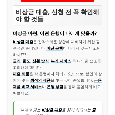
비상금 대출, 신청 전 꼭 확인해
야 할 것들
비상금 마련, 어떤 은행이 나에게 맞을까?
비상금 대출
은 갑작스러운 상황에 대비하기 위한 필
수적인 준비입니다.
어떤 은행
이 나에게 맞는지 고민
하시죠?
금리
,
한도
,
상환 방식
,
부가 서비스
등 다양한 요소를
고려해야 합니다.
대출 제품
은 각 은행마다 차이가 있으므로, 본인의 상
황에 맞는
최적의 제품
을 찾는 것이 중요합니다.
금융
제품 비교 서비스
나
은행 상담
을 통해 꼼꼼하게 비교
해보세요.
“나에게 맞는
비상금 대출
을 찾기 위해서는
금