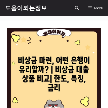
컨
도움이되는정보
Menu
텐
츠
로
건
너
뛰
기