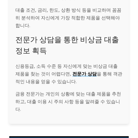
대출 조건, 금리, 한도, 상환 방식 등을 비교하며 꼼꼼
히 분석하여 자신에게 가장 적합한 제품을 선택해야
합니다.
전문가 상담을 통한 비상금 대출
정보 획득
신용등급, 소득 수준 등 자신에게 맞는 비상금 대출
제품을 찾는 것이 어렵다면,
전문가 상담
을 통해 객관
적인 내용을 얻을 수 있습니다.
금융 전문가는 개인의 상황에 맞는 대출 제품을 추천
하고, 대출 이용 시 주의 사항 등을 알려줄 수 있습니
다.