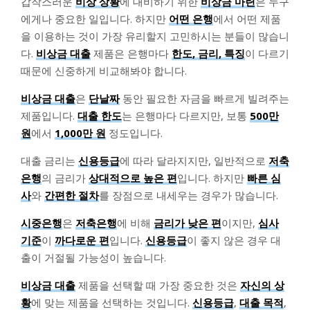
갑작스러운
비상 상황
에 대비하기 위한
비상금 마련
은 누구
에게나 중요한 일입니다. 하지만
어떤 은행
에서 어떤 제품
을 이용하는 것이 가장 유리할지 고민하시는 분들이 많습니
다.
비상금 대출
제품은 은행마다
한도, 금리, 특징
이 다르기
때문에 신중하게 비교해봐야 합니다.
비상금 대출
은
단날짜
동안 필요한 자금을 빠르게 빌려주는
제품입니다.
대출 한도
는 은행마다 다르지만, 보통
500만
원
에서
1,000만 원
정도입니다.
대출 금리는
신용등급
에 따라 달라지지만, 일반적으로
저축
은행
의 금리가
상대적으로 높은 편
입니다. 하지만
빠른 심
사
와
간편한 절차
를 장점으로 내세우는 경우가 많습니다.
시중은행
은
저축은행
에 비해
금리가 낮은 편
이지만,
심사
기준
이
까다로운 편
입니다.
신용등급
이 좋지 않은 경우 대
출이 거절될 가능성이 높습니다.
비상금 대출
제품을 선택할 때 가장 중요한 것은
자신의 상
황
에 맞는 제품을 선택하는 것입니다.
신용등급
,
대출 목적
,