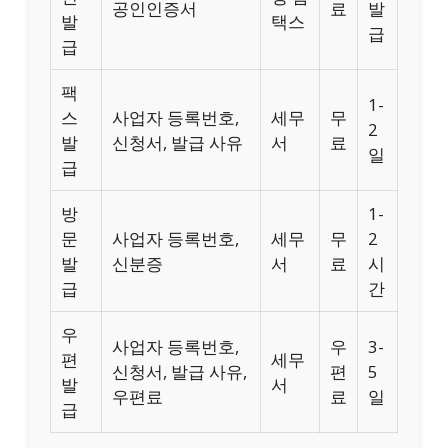
공인인증서
료
발
발
택스
급
급
팩
1-
스
사업자 등록번호,
세무
무
2
발
신청서, 발급 사유
서
료
일
급
방
1-
문
사업자 등록번호,
세무
무
2
발
신분증
서
료
시
급
간
우
사업자 등록번호,
우
3-
편
세무
신청서, 발급 사유,
편
5
발
서
우편료
료
일
급