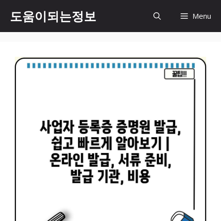
컨
도움이되는정보
Menu
텐
츠
로
건
너
뛰
기