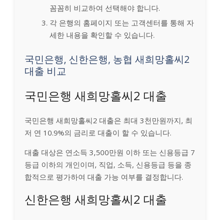
꼼꼼히 비교하여 선택해야 합니다.
각 은행의 홈페이지 또는 고객센터를 통해 자
세한 내용을 확인할 수 있습니다.
국민은행, 신한은행, 농협 새희망홀씨2
대출 비교
국민은행 새희망홀씨2 대출
국민은행 새희망홀씨2 대출은 최대 3천만원까지, 최
저 연 10.9%의 금리로 대출이 할 수 있습니다.
대출 대상은 연소득 3,500만원 이하 또는 신용등급 7
등급 이하의 개인이며, 직업, 소득, 신용등급 등을 종
합적으로 평가하여 대출 가능 여부를 결정합니다.
신한은행 새희망홀씨2 대출