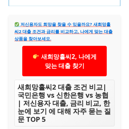
저신용자도 희망을 찾을 수 있을까요? 새희망홀
씨2 대출 조건과 금리를 비교하고, 나에게 맞는 대출
상품을 찾아보세요.
새희망홀씨2, 나에게
맞는 대출 찾기
새희망홀씨2 대출 조건 비교|
국민은행 vs 신한은행 vs 농협
| 저신용자 대출, 금리 비교, 한
눈에 보기 에 대해 자주 묻는 질
문 TOP 5