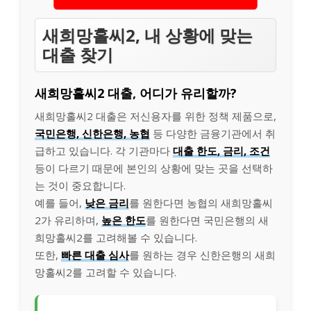
새희망홀씨2, 내 상황에 맞는
대출 찾기
새희망홀씨2 대출, 어디가 유리할까?
새희망홀씨2 대출은 저신용자를 위한 정책 제품으로,
국민은행, 신한은행, 농협
등 다양한 금융기관에서 취
급하고 있습니다. 각 기관마다
대출 한도, 금리, 조건
등이 다르기 때문에 본인의 상황에 맞는 곳을 선택하
는 것이 중요합니다.
예를 들어,
낮은 금리
를 원한다면 농협의 새희망홀씨
2가 유리하며,
높은 한도
를 원한다면 국민은행의 새
희망홀씨2를 고려해볼 수 있습니다.
또한,
빠른 대출 심사
를 원하는 경우 신한은행의 새희
망홀씨2를 고려할 수 있습니다.