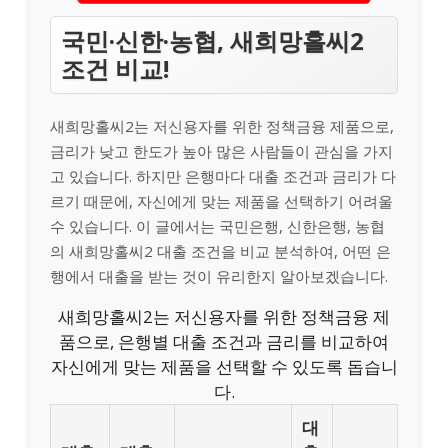
국민·신한·농협, 새희망홀씨2
조건 비교!
새희망홀씨2는 저신용자를 위한 정책금융 제품으로,
금리가 낮고 한도가 높아 많은 사람들이 관심을 가지
고 있습니다. 하지만 은행마다 대출 조건과 금리가 다
르기 때문에, 자신에게 맞는 제품을 선택하기 어려울
수 있습니다. 이 글에서는 국민은행, 신한은행, 농협
의 새희망홀씨2 대출 조건을 비교 분석하여, 어떤 은
행에서 대출을 받는 것이 유리한지 알아보겠습니다.
새희망홀씨2는 저신용자를 위한 정책금융 제
품으로, 은행별 대출 조건과 금리를 비교하여
자신에게 맞는 제품을 선택할 수 있도록 돕습니
다.
대