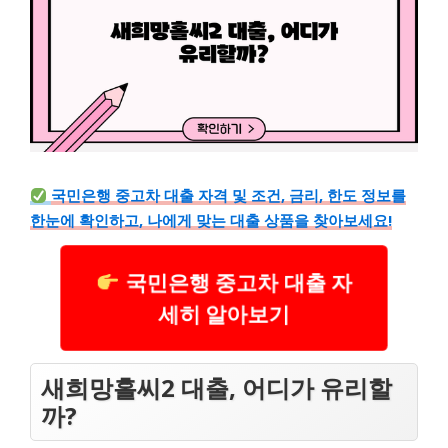
국민은행 중고차 대출 자격 및 조건, 금리, 한도 정보를
한눈에 확인하고, 나에게 맞는 대출 상품을 찾아보세요!
국민은행 중고차 대출 자
세히 알아보기
새희망홀씨2 대출, 어디가 유리할
까?