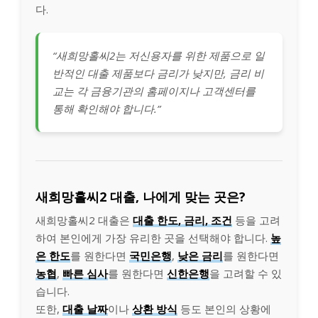
다.
“새희망홀씨2는 저신용자를 위한 제품으로 일
반적인 대출 제품보다 금리가 낮지만, 금리 비
교는 각 금융기관의 홈페이지나 고객센터를
통해 확인해야 합니다.”
새희망홀씨2 대출, 나에게 맞는 곳은?
새희망홀씨2 대출은
대출 한도, 금리, 조건
등을 고려
하여 본인에게 가장 유리한 곳을 선택해야 합니다.
높
은 한도
를 원한다면
국민은행
,
낮은 금리
를 원한다면
농협
,
빠른 심사
를 원한다면
신한은행
을 고려할 수 있
습니다.
또한,
대출 날짜
이나
상환 방식
등도 본인의 상황에