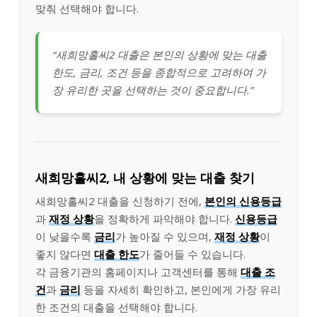
맞춰 선택해야 합니다.
“새희망홀씨2 대출은 본인의 상황에 맞는 대출
한도, 금리, 조건 등을 종합적으로 고려하여 가
장 유리한 곳을 선택하는 것이 중요합니다.”
새희망홀씨2, 내 상황에 맞는 대출 찾기
새희망홀씨2 대출을 신청하기 전에,
본인의 신용등급
과
재정 상황
을 정확하게 파악해야 합니다.
신용등급
이 낮을수록
금리
가 높아질 수 있으며,
재정 상황
이
좋지 않다면
대출 한도
가 줄어들 수 있습니다.
각 금융기관의 홈페이지나 고객센터를 통해
대출 조
건
과
금리
등을 자세히 확인하고, 본인에게 가장 유리
한 조건의 대출을 선택해야 합니다.