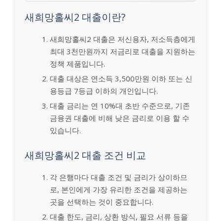
새희망홀씨2 대출이란?
새희망홀씨2 대출은 저신용자, 저소득층에게
최대 3천만원까지 저금리로 대출을 지원하는
정책 제품입니다.
대출 대상은 연소득 3,500만원 이하 또는 신
용등급 7등급 이하의 개인입니다.
대출 금리는 연 10%대 초반 수준으로, 기존
금융권 대출에 비해 낮은 금리로 이용 할 수
있습니다.
새희망홀씨2 대출 조건 비교
각 은행마다 대출 조건 및 금리가 상이하므
로, 본인에게 가장 유리한 조건을 제공하는
곳을 선택하는 것이 중요합니다.
대출 한도, 금리, 상환 방식, 필요 서류 등을