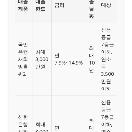
대출
대출
출
금리
대상
제품
한도
날
짜
신용
등급
국민
7등급
최
은행
최대
이하,
연
대
새희
3,000
연소
7.9%~14.9%
10
망홀
만원
득
년
씨2
3,500
만원
이하
신용
등급
신한
7등급
최
은행
최대
이하,
연
대
새희
3,000
연소