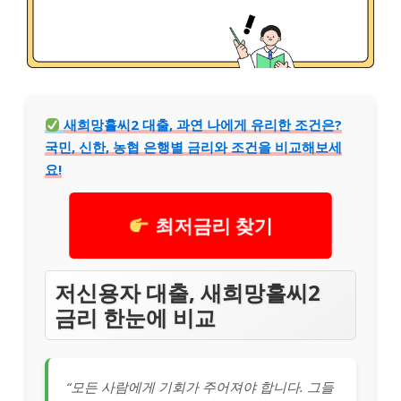
새희망홀씨2 대출, 과연 나에게 유리한 조건은?
국민, 신한, 농협 은행별 금리와 조건을 비교해보세
요!
최저금리 찾기
저신용자 대출, 새희망홀씨2
금리 한눈에 비교
“모든 사람에게 기회가 주어져야 합니다. 그들