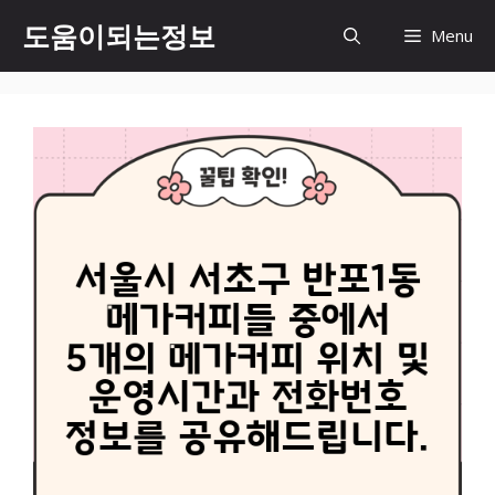
컨
도움이되는정보
Menu
텐
츠
로
건
너
뛰
기