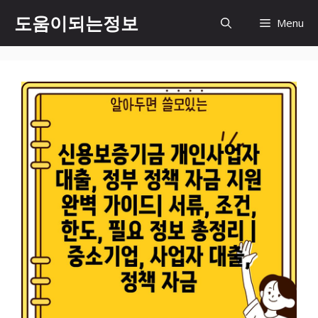
컨
도움이되는정보
Menu
텐
츠
로
건
너
뛰
기