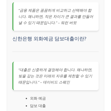
“금융 제품은 꼼꼼하게 비교하고 선택해야 합
니다. 왜냐하면, 작은 차이가 큰 결과를 만들어
낼 수 있기 때문입니다.” – 워런 버핏
신한은행 외화예금 담보대출이란?
“대출은 신중하게 결정해야 합니다. 왜냐하면,
빚을 갚는 것은 미래의 자유를 제한할 수 있기
때문입니다.” – 데이비드 스웨인
외화 예금
담보 대출