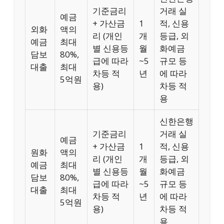
기준금리
거래 실
예금
+ 가산금
1
적, 신용
외화
액의
리 (개인
개
등급, 외
예금
최대
별 신용등
월
화예금
담보
80%,
급에 따라
~5
규모 등
대출
최대
차등 적
년
에 따라
5억원
용)
차등 적
용
신한은행
기준금리
거래 실
예금
+ 가산금
1
적, 신용
원화
액의
리 (개인
개
등급, 외
예금
최대
별 신용등
월
화예금
담보
80%,
급에 따라
~5
규모 등
대출
최대
차등 적
년
에 따라
5억원
용)
차등 적
용