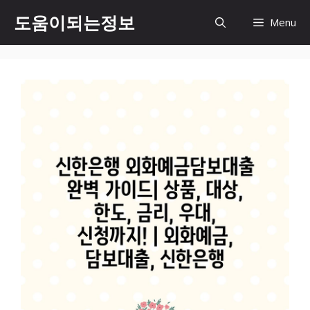
컨
도움이되는정보
Menu
텐
츠
로
건
너
뛰
기