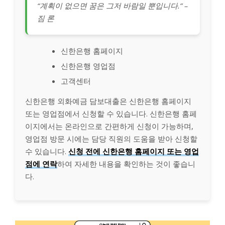
“계획이 없으면 꿈은 그저 바람일 뿐입니다.” –
짐 론
신한은행 홈페이지
신한은행 영업점
고객센터
신한은행 외화예금 담보대출은 신한은행 홈페이지
또는 영업점에서 신청할 수 있습니다. 신한은행 홈페
이지에서는 온라인으로 간편하게 신청이 가능하며,
영업점 방문 시에는 담당 직원의 도움을 받아 신청할
수 있습니다.
신청 전에 신한은행 홈페이지 또는 영업
점에 연락
하여 자세한 내용을 확인하는 것이 좋습니
다.