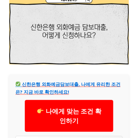
신한은행 외화예금담보대출, 나에게 유리한 조건
은? 지금 바로 확인하세요!
나에게 맞는 조건 확
인하기