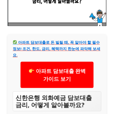
아파트 담보대출로 돈 빌릴 때, 꼭 알아야 할 필수
정보! 조건, 한도, 금리, 혜택까지 한눈에 파악해 보세
요.
아파트 담보대출 완벽
가이드 보기
신한은행 외화예금 담보대출
금리, 어떻게 알아볼까요?