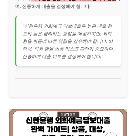
며, 신중하게 대출을 결정해야 합니다.
“신한은행 외화예금 담보대출은 높은 대출 한
도와 낮은 금리라는 장점을 제공하지만, 외화
환율 변동에 따른 위험을 감수해야 합니다. 따
라서, 외화 환율 변동 리스크 관리가 중요하며,
신중하게 대출 여부를 결정해야 합니다.”