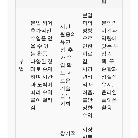
팁
본업
본업 외에
과의
본인의
시간
추가적인
병행
시간과
활용의
수입을 얻
으로
역량에
유연
을 수 있
인한
맞는 부
성, 추
는 활동.
피로
업 선
가 수
부
다양한 형
감,
택, 꾸
입 확
업
태로 존재
시간
준함과
보, 새
하며 시간
관리
성실성
로운
과 노력에
의 어
유지,
기술
따라 수익
려움,
온라인
습득
률이 달라
불안
플랫폼
기회
짐.
정한
활용
수익
시장
장기적
변동