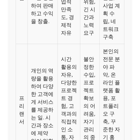
업적
위험,
하여 판매
사업 계
만족
긴 시
하고 수익
획 수
도, 경
간과
을 창출.
립, 네
제적
노력
트워크
자유
요구
구축
본인의
시간
불안
전문 분
활용의
정한
야 파
개인의 역
자유,
수입,
악, 온
량을 활용
다양한
프로
라인 플
하여 다양
프로젝
젝트
랫폼 활
한 고객에
프
트 경
확보
용, 포
게 서비스
리
험, 고
의 어
트폴리
를 제공하
랜
객과의
려움,
오 구
는 일. 시
서
직접적
자기
축, 꾸
간과 장소
인 소
관리
준한 자
에 제약
통, 자
의 중
기 홍