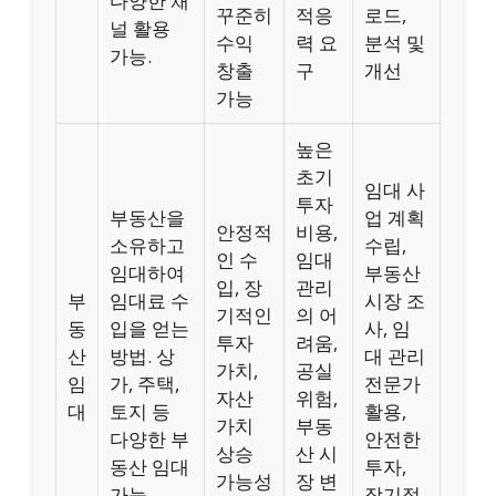
다양한 채
꾸준히
적응
로드,
널 활용
수익
력 요
분석 및
가능.
창출
구
개선
가능
높은
초기
임대 사
투자
부동산을
업 계획
안정적
비용,
소유하고
수립,
인 수
임대
임대하여
부동산
입, 장
관리
부
임대료 수
시장 조
기적인
의 어
동
입을 얻는
사, 임
투자
려움,
산
방법. 상
대 관리
가치,
공실
임
가, 주택,
전문가
자산
위험,
대
토지 등
활용,
가치
부동
다양한 부
안전한
상승
산 시
동산 임대
투자,
가능성
장 변
가능.
장기적