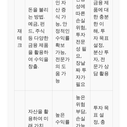
인 자
금융 제
성에
돈을 불리
산 증
품에 대
따른
는 방법.
식 가
한 충분
손실
예금, 펀
능, 안
한 이
위험,
재
드, 주식
정적인
해, 투
투자
테
등 다양한
수익률
자 목표
전문
크
금융 제품
확보
설정,
성 필
을 활용하
가능,
분산 투
요,
여 수익을
전문가
자, 전
장날
창출.
의 도
문가 상
짜 투
움 가
담 활용
자가
능
필요
높은
위험
투자 목
자산을 활
부담,
높은
표 설
용하여 미
손실
수익률
정, 충
래 가치
가능