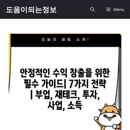
컨
도움이되는정보
Menu
텐
츠
로
건
너
뛰
기