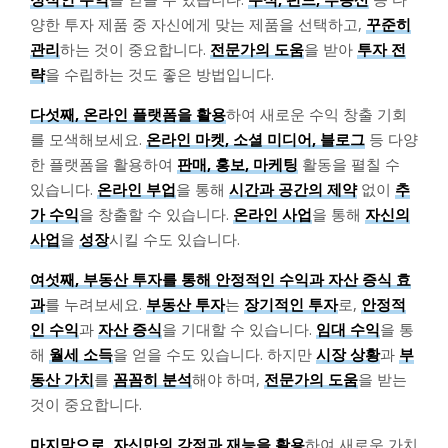
양한 투자 제품 중 자신에게 맞는 제품을 선택하고,
꾸준히
관리
하는 것이 중요합니다.
전문가의 도움
을 받아
투자 전
략
을 수립하는 것도 좋은 방법입니다.
다섯째, 온라인 플랫폼을 활용
하여 새로운 수익 창출 기회
를 모색해보세요.
온라인 마켓, 소셜 미디어, 블로그
등 다양
한 플랫폼을 활용하여
판매, 홍보, 마케팅
활동을 펼칠 수
있습니다.
온라인 부업
을 통해
시간과 공간의 제약
없이
추
가 수익
을 창출할 수 있습니다.
온라인 사업
을 통해
자신의
사업
을
성장
시킬 수도 있습니다.
여섯째, 부동산 투자를 통해 안정적인 수익과 자산 증식 효
과
를 누려보세요.
부동산 투자
는
장기적인 투자
로,
안정적
인 수익
과
자산 증식
을 기대할 수 있습니다.
임대 수익
을 통
해
월세 소득
을 얻을 수도 있습니다. 하지만
시장 상황
과
부
동산 가치
를
꼼꼼히 분석
해야 하며,
전문가의 도움
을 받는
것이 중요합니다.
마지막으로, 자신만의 강점과 재능을 활용
하여 새로운 가치