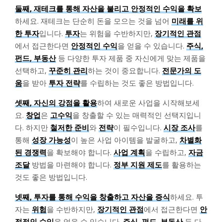
둘째, 재테크를 통해 자산을 불리고 안정적인 수익을 확보
하세요. 재테크는 단순히 돈을 모으는 것을 넘어
미래를 위
한 투자
입니다.
투자
는 위험을 수반하지만,
장기적인 관점
에서 접근한다면
안정적인 수익
을 얻을 수 있습니다.
주식,
펀드, 부동산
등 다양한 투자 제품 중 자신에게 맞는 제품을
선택하고,
꾸준히 관리
하는 것이 중요합니다.
전문가의 도
움
을 받아
투자 전략
를 수립하는 것도 좋은 방법입니다.
셋째, 자신의 강점을 활용
하여 새로운 사업을 시작해보세
요.
창업
은
고수익
을 창출할 수 있는 매력적인 선택지입니
다. 하지만
철저한 준비
와
전략
이 필수입니다.
시장 조사
를
통해
성장 가능성
이 높은 사업 아이템을 발굴하고,
차별화
된 경쟁력
을 확보해야 합니다.
사업 계획
을 수립하고,
자금
조달
방법을 마련해야 합니다.
정부 지원 제도
를 활용하는
것도 좋은 방법입니다.
넷째, 투자를 통해 수익을 창출하고 자산을 증식
하세요. 투
자는
위험
을 수반하지만,
장기적인 관점
에서 접근한다면
안
정적인 수익
을 얻을 수 있습니다.
주식, 펀드, 부동산
등 다