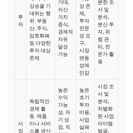
기대,
분한 조
상승을 기
성 존
자산
사 및
대하는 행
재,
투
가치
분석,
위. 부동
투자
자
증식,
분산 투
산, 주식,
전문
경제적
자, 위
암호화폐
성 요
자유
험 관
등 다양한
구,
달성
리, 전
투자 대상
시장
가능
문가 활
존재.
변동
용
성에
민감
시장 조
높은
높은
사 및
수익
초기
독립적인
분석,
가능
투자
경제 활
차별화
성, 자
비용,
동. 제품
된 사업
기 성
사업
사
이나 서비
아이템
장, 직
실패
업
스를 생산
발굴,