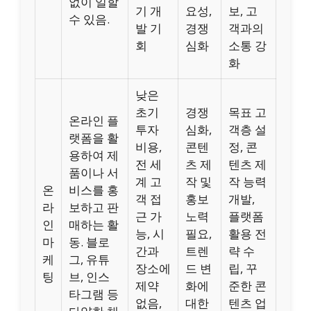
없이 일할
기 개
요성,
보, 고
수 있음.
발 기
경쟁
객과의
회
심화
소통 강
화
낮은
초기
경쟁
목표 고
온라인 플
투자
심화,
객층 설
랫폼을 활
비용,
콘텐
정, 콘
용하여 제
전 세
츠 제
텐츠 제
품이나 서
계 고
작 및
작 능력
온
비스를 홍
객 접
홍보
개발,
라
보하고 판
근 가
노력
플랫폼
인
매하는 활
능, 시
필요,
활용 전
마
동. 블로
간과
트렌
략 수
케
그, 유튜
장소에
드 변
립, 꾸
팅
브, 인스
제약
화에
준한 콘
타그램 등
없음,
대한
텐츠 업