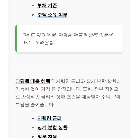
부채 기준
주택 소유 여부
“내 집 마련의 꿈, 디딤돌 대출과 함께 이루세
요.” – 우리은행
디딤돌 대출 혜택
은 저렴한 금리와 장기 분할 상환이
가능한 것이 가장 큰 장점입니다. 또한, 정부 지원으
로 안정적인 금리와 상환 조건을 제공받아 주택 구매
부담을 줄여줍니다.
저렴한 금리
장기 분할 상환
정부 지원