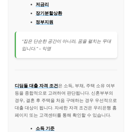
저금리
장기분할상환
정부지원
“집은 단순한 공간이 아니라, 꿈을 펼치는 무대
입니다.” – 익명
디딤돌 대출 자격 조건
은 소득, 부채, 주택 소유 여부
등을 종합적으로 고려하여 판단됩니다. 신혼부부의
경우, 결혼 후 주택을 처음 구매하는 경우 우선적으로
대출 대상이 됩니다. 자세한 자격 조건은 우리은행 홈
페이지 또는 고객센터를 통해 확인할 수 있습니다.
소득 기준