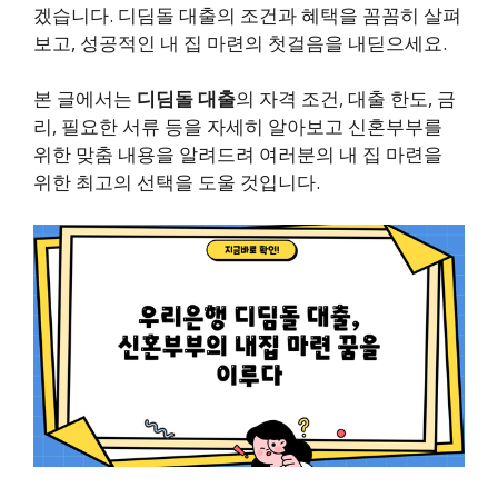
겠습니다. 디딤돌 대출의 조건과 혜택을 꼼꼼히 살펴
보고, 성공적인 내 집 마련의 첫걸음을 내딛으세요.
본 글에서는
디딤돌 대출
의 자격 조건, 대출 한도, 금
리, 필요한 서류 등을 자세히 알아보고 신혼부부를
위한 맞춤 내용을 알려드려 여러분의 내 집 마련을
위한 최고의 선택을 도울 것입니다.