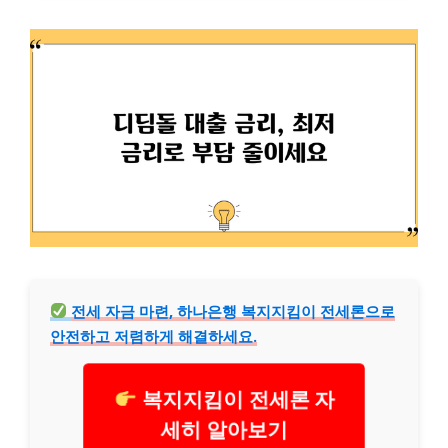
전세 자금 마련, 하나은행 복지지킴이 전세론으로
안전하고 저렴하게 해결하세요.
복지지킴이 전세론 자
세히 알아보기