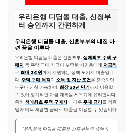
우리은행 디딤돌 대출, 신청부
터 승인까지 간편하게
우리은행 디딤돌 대출, 신혼부부의 내집 마
련 꿈을 이루다
우리은행 디딤돌 대출은 신혼부부,
생애최초 주택 구
매자
등 주택 구매 자금이 부족한 서민층에게
저금리
로
최대 2억원
까지 지원하는 정책 모기지 대출입니
다.
주택 구매 목적
과
소득 및 자산 조건
을 충족하면
누구나 신청 가능하며,
최장 30년 만기
까지 이용할
수 있어 장기적인 자금 계획을 세우기에 유리합니다.
특히
생애최초 주택 구매자
의 경우
우대 금리
를 적용
받아 더욱 저렴한 금리로 대출을 이용할 수 있습니다.
“우리은행 디딤돌 대출은 신혼부부와 생애최