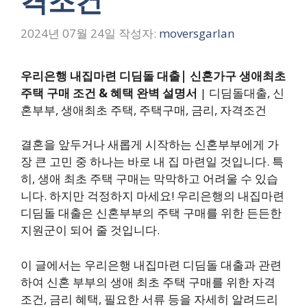
격조건
2024년 07월 24일
작성자:
moversgarlan
우리은행 내집마련 디딤돌 대출| 신혼가구 생애최초
주택 구매 조건 & 혜택 완벽 설명서
| 디딤돌대출, 신
혼부부, 생애최초 주택, 주택구매, 금리, 자격조건
결혼을 앞두거나 새롭게 시작하는 신혼부부에게 가
장 큰 고민 중 하나는 바로 내 집 마련일 것입니다. 특
히, 생애 최초 주택 구매는 막막하고 어려울 수 있습
니다. 하지만 걱정하지 마세요! 우리은행의 내집마련
디딤돌 대출은 신혼부부의 주택 구매를 위한 든든한
지원군이 되어 줄 것입니다.
이 글에서는 우리은행 내집마련 디딤돌 대출과 관련
하여 신혼 부부의 생애 최초 주택 구매를 위한 자격
조건, 금리 혜택, 필요한 서류 등을 자세히 알려드리