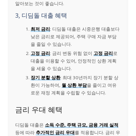
알아보는 것이 좋습니다.
3, 디딤돌 대출 혜택
최저 금리
: 디딤돌 대출은 시중은행 대출보다
낮은 금리로 제공되어, 주택 구매 자금 부담
을 줄일 수 있습니다.
고정 금리
: 금리 변동 위험 없이
고정 금리
로
대출을 이용할 수 있어, 안정적인 상환 계획
을 세울 수 있습니다.
장기 분할 상환
: 최대 30년까지 장기 분할 상
환이 가능하여,
월 상환 부담
을 줄이고 여유
로운 재정 계획을 수립할 수 있습니다.
금리 우대 혜택
디딤돌 대출은
소득 수준, 주택 규모, 금융 거래 실적
등에 따라
추가적인 금리 우대
를 적용합니다. 금리 우