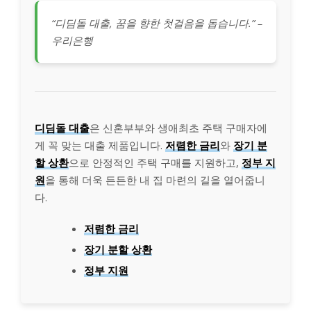
“디딤돌 대출, 꿈을 향한 첫걸음을 돕습니다.” –
우리은행
디딤돌 대출
은 신혼부부와 생애최초 주택 구매자에
게 꼭 맞는 대출 제품입니다.
저렴한 금리
와
장기 분
할 상환
으로 안정적인 주택 구매를 지원하고,
정부 지
원
을 통해 더욱 든든한 내 집 마련의 길을 열어줍니
다.
저렴한 금리
장기 분할 상환
정부 지원