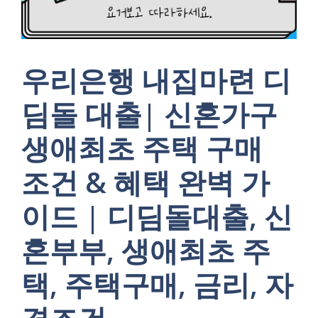
우리은행 내집마련 디
딤돌 대출| 신혼가구
생애최초 주택 구매
조건 & 혜택 완벽 가
이드 | 디딤돌대출, 신
혼부부, 생애최초 주
택, 주택구매, 금리, 자