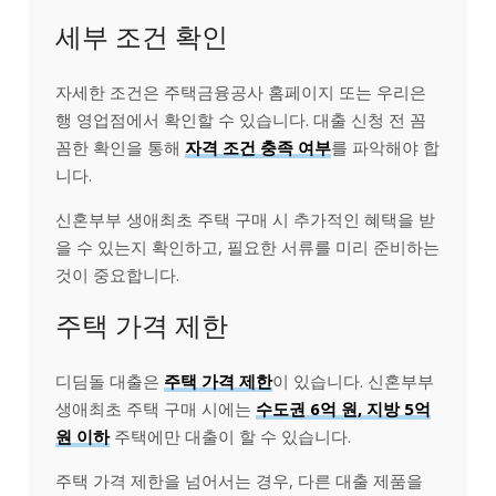
세부 조건 확인
자세한 조건은 주택금융공사 홈페이지 또는 우리은
행 영업점에서 확인할 수 있습니다. 대출 신청 전 꼼
꼼한 확인을 통해
자격 조건 충족 여부
를 파악해야 합
니다.
신혼부부 생애최초 주택 구매 시 추가적인 혜택을 받
을 수 있는지 확인하고, 필요한 서류를 미리 준비하는
것이 중요합니다.
주택 가격 제한
디딤돌 대출은
주택 가격 제한
이 있습니다. 신혼부부
생애최초 주택 구매 시에는
수도권 6억 원, 지방 5억
원 이하
주택에만 대출이 할 수 있습니다.
주택 가격 제한을 넘어서는 경우, 다른 대출 제품을