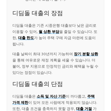
디딤돌 대출의 장점
디딤돌 대출은 기존 시중은행 대출보다 낮은 금리로
이용할 수 있어,
월 상환 부담
을 줄일 수 있습니다. 또
한,
대출 한도
가 높아 주택 구매 자금 마련에 도움이
됩니다.
대출 날짜이 최대 30년까지 가능하여
장기 분할 상환
을 통해 여유로운 재정 계획을 세울 수 있습니다. 더
불어, 정부 지원으로 안정적인 금리와 혜택을 누릴 수
있다는 장점이 있습니다.
디딤돌 대출의 단점
디딤돌 대출은
소득 및 자산 기준
이 까다롭고,
주택
가격 제한
이 있어 모든 사람에게 적용되지 않습니다.
또한, 대출 조건을 충족하지 못할 경우,
대출 거절
가