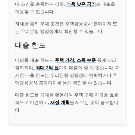
대 조건을 충족하는 경우,
더욱 낮은 금리
로 대출을
이용할 수 있습니다.
자세한 금리 우대 조건은 주택금융공사 홈페이지 또
는 우리은행 영업점에서 확인할 수 있습니다.
대출 한도
디딤돌 대출 한도는
주택 가격, 소득 수준
등에 따라
달라지며,
최대 2억 원
까지 대출이 할 수 있습니다. 자
세한 대출 한도는 우리은행 영업점에 연락하거나 주
택금융공사 홈페이지를 통해 확인할 수 있습니다.
대출 한도를 최대한 활용하여 주택 구매 자금을 효율
적으로 마련하고,
재정 계획
을 세우는 것이 중요합니
다.