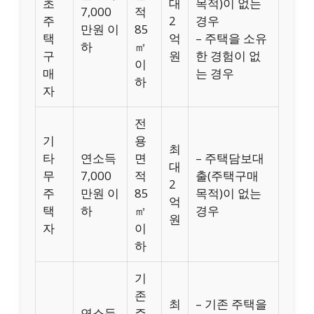
초
대
목적)이 없는
7,000
적
주
2
경우
만원 이
85
택
억
– 주택을 소유
하
㎡
구
원
한 경험이 없
이
매
는 경우
하
자
전
기
용
최
타
연소득
면
– 주택담보대
대
무
7,000
적
출(주택구매
2
주
만원 이
85
목적)이 없는
억
택
하
㎡
경우
원
자
이
하
기
존
최
– 기존 주택을
연소득
주