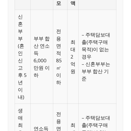
모
액
신
혼
부
전
– 주택담보대
부
부부 합
용
최
출(주택구매
(혼
산 연소
면
대
목적)이 없는
인
득
적
2
경우
신
6,000
85
억
– 신혼부부는
고
만원 이
㎡
원
부부 합산 기
후 5
하
이
준
년
하
이
내)
생
전
애
– 주택담보대
용
최
최
출(주택구매
연소득
면