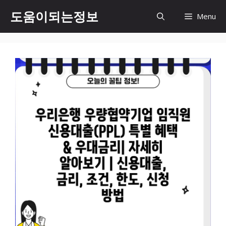
컨
도움이되는정보
Menu
텐
츠
로
건
너
뛰
기