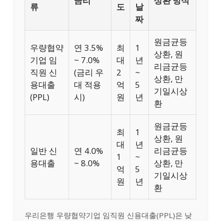
금리
상환 방식
류
도
날
짜
원금균등
우량협약
연 3.5%
최
1
상환, 원
기업 임
~ 7.0%
대
년
리금균등
직원 신
(금리 우
2
~
상환, 만
용대출
대 적용
억
5
기일시상
(PPL)
시)
원
년
환
원금균등
최
1
상환, 원
대
년
일반 신
연 4.0%
리금균등
1
~
용대출
~ 8.0%
상환, 만
억
5
기일시상
원
년
환
우리은행 우량협약기업 임직원 신용대출(PPL)은 낮