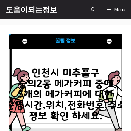
컨
도움이되는정보
Menu
텐
츠
로
건
너
뛰
기