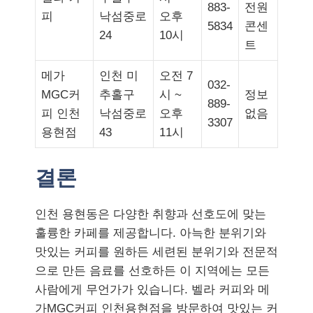
883-
전원
피
낙섬중로
오후
5834
콘센
24
10시
트
메가
인천 미
오전 7
032-
MGC커
추홀구
시 ~
정보
889-
피 인천
낙섬중로
오후
없음
3307
용현점
43
11시
결론
인천 용현동은 다양한 취향과 선호도에 맞는
훌륭한 카페를 제공합니다. 아늑한 분위기와
맛있는 커피를 원하든 세련된 분위기와 전문적
으로 만든 음료를 선호하든 이 지역에는 모든
사람에게 무언가가 있습니다. 벨라 커피와 메
가MGC커피 인천용현점을 방문하여 맛있는 커