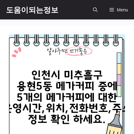
컨
도움이되는정보
Menu
텐
츠
로
건
너
뛰
기