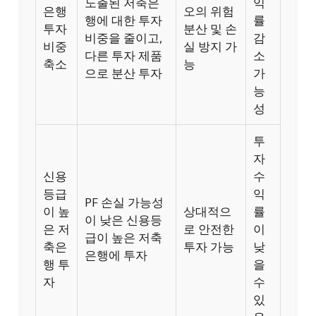
노출된 저축은
익
은행
오의 위험
행에 대한 투자
률
투자
분산 및 손
비중을 줄이고,
감
비중
실 방지 가
다른 투자 제품
소
축소
능
으로 분산 투자
가
능
성
투
자
신용
수
등급
익
PF 손실 가능성
이 높
상대적으
률
이 낮은 신용등
은 저
로 안전한
이
급이 높은 저축
축은
투자 가능
낮
은행에 투자
행 투
을
자
수
있