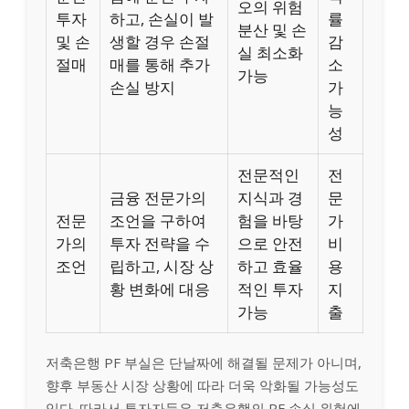
오의 위험
투자
하고, 손실이 발
률
분산 및 손
및 손
생할 경우 손절
감
실 최소화
절매
매를 통해 추가
소
가능
손실 방지
가
능
성
전문적인
전
금융 전문가의
지식과 경
문
전문
조언을 구하여
험을 바탕
가
가의
투자 전략을 수
으로 안전
비
조언
립하고, 시장 상
하고 효율
용
황 변화에 대응
적인 투자
지
가능
출
저축은행 PF 부실은 단날짜에 해결될 문제가 아니며,
향후 부동산 시장 상황에 따라 더욱 악화될 가능성도
있다. 따라서 투자자들은 저축은행의 PF 손실 위험에