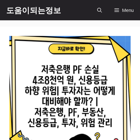
컨
도움이되는정보
Menu
텐
츠
로
건
너
뛰
기