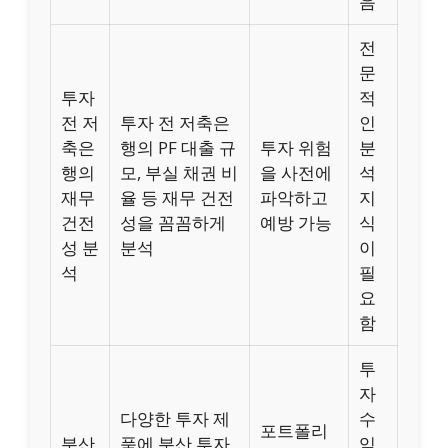
음
전
문
투자
적
전 저
투자 전 저축은
인
축은
행의 PF 대출 규
투자 위험
분
행의
모, 부실 채권 비
을 사전에
석
재무
율 등 재무 건전
파악하고
지
건전
성을 꼼꼼하게
예방 가능
식
성 분
분석
이
석
필
요
함
투
자
다양한 투자 제
수
포트폴리
분산
품에 분산 투자
익