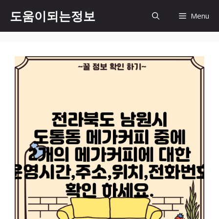
컨
도움이되는정보
Menu
텐
츠
로
건
너
뛰
기