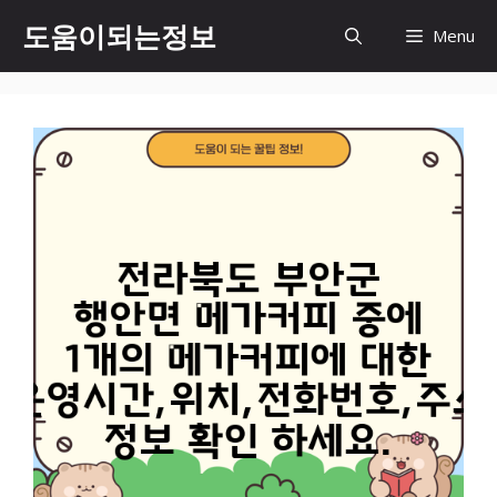
컨
도움이되는정보
Menu
텐
츠
로
건
너
뛰
기