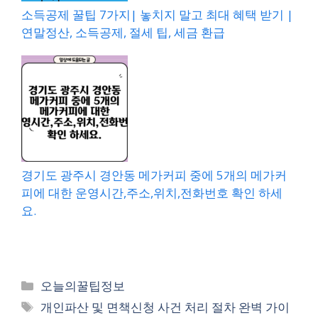
소득공제 꿀팁 7가지| 놓치지 말고 최대 혜택 받기 |
연말정산, 소득공제, 절세 팁, 세금 환급
경기도 광주시 경안동 메가커피 중에 5개의 메가커
피에 대한 운영시간,주소,위치,전화번호 확인 하세
요.
카
오늘의꿀팁정보
테
태
개인파산 및 면책신청 사건 처리 절차 완벽 가이