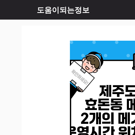
컨
도움이되는정보
텐
츠
로
건
너
뛰
기