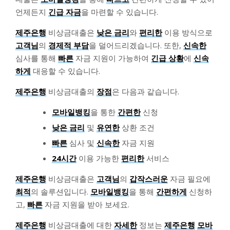
언제든지
긴급 자금
을 마련할 수 있습니다.
제주은행
비상금대출은
낮은 금리
와
편리한
이용 방식으로
고객님
의
경제적 부담
을 덜어드리겠습니다. 또한,
신속한
심사를 통해
빠른
자금 지원이 가능하여
긴급 상황
에
신속
하게
대응할 수 있습니다.
제주은행
비상금대출의
장점
은 다음과 같습니다.
모바일뱅킹
을 통한
간편한
신청
낮은 금리
및
유연한
상환 조건
빠른
심사 및
신속한
자금 지원
24시간
이용 가능한
편리한
서비스
제주은행
비상금대출은
고객님
의
갑작스러운
자금 필요에
최적
의 솔루션입니다.
모바일뱅킹
을 통해
간편하게
신청하
고,
빠른
자금 지원을 받아 보세요.
제주은행
비상금대출에 대한
자세한
정보는
제주은행
모바