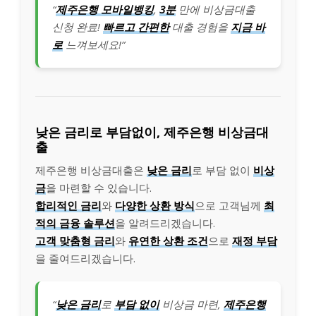
“
제주은행 모바일뱅킹
,
3분
만에 비상금대출
신청 완료!
빠르고 간편한
대출 경험을
지금 바
로
느껴보세요!”
낮은 금리로 부담없이, 제주은행 비상금대
출
제주은행 비상금대출은
낮은 금리
로 부담 없이
비상
금
을 마련할 수 있습니다.
합리적인 금리
와
다양한 상환 방식
으로 고객님께
최
적의 금융 솔루션
을 알려드리겠습니다.
고객 맞춤형 금리
와
유연한 상환 조건
으로
재정 부담
을 줄여드리겠습니다.
“
낮은 금리
로
부담 없이
비상금 마련,
제주은행