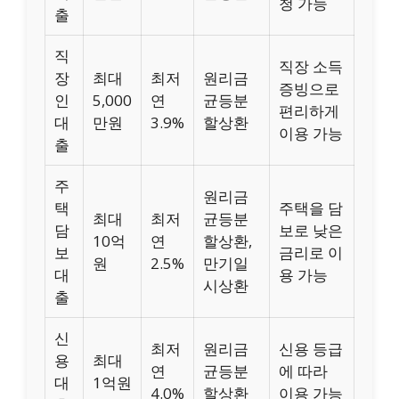
청 가능
출
직
직장 소득
장
최대
최저
원리금
증빙으로
인
5,000
연
균등분
편리하게
대
만원
3.9%
할상환
이용 가능
출
주
원리금
택
주택을 담
최대
최저
균등분
담
보로 낮은
10억
연
할상환,
보
금리로 이
원
2.5%
만기일
대
용 가능
시상환
출
신
최저
원리금
신용 등급
용
최대
연
균등분
에 따라
대
1억원
4.0%
할상환
이용 가능