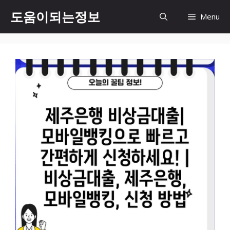
컨
도움이되는정보
Menu
텐
츠
로
건
너
뛰
기