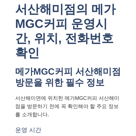
서산해미점의 메가
MGC커피 운영시
간, 위치, 전화번호
확인
메가MGC커피 서산해미점
방문을 위한 필수 정보
서산해미면에 위치한 메가MGC커피 서산해미
점을 방문하기 전에 꼭 확인해야 할 주요 정보
를 소개합니다.
운영 시간