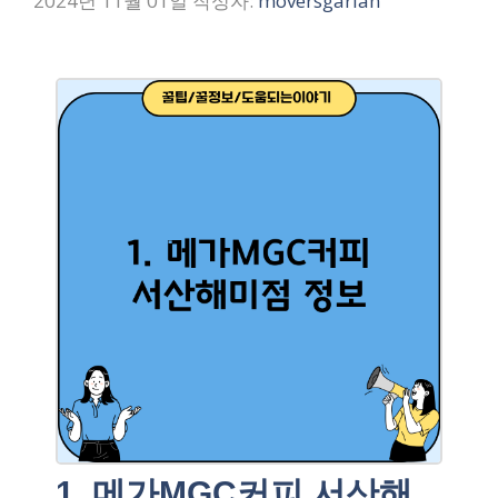
2024년 11월 01일
작성자:
moversgarlan
1. 메가MGC커피 서산해