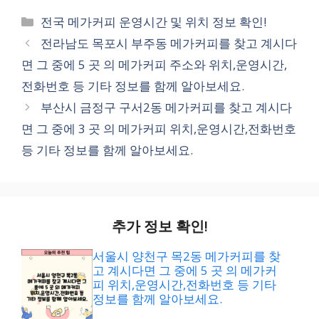
카
전국 메가커피 운영시간 및 위치 정보 확인!
테
전라남도 목포시 부주동 메가커피를 찾고 계시다
고
면 그 중에 5 곳 의 메가커피 주소와 위치,운영시간,
리
전화번호 등 기타 정보를 함께 알아보세요.
부산시 금정구 구서2동 메가커피를 찾고 계시다
면 그 중에 3 곳 의 메가커피 위치,운영시간,전화번호
등 기타 정보를 함께 알아보세요.
추가 정보 확인!
서울시 양천구 목2동 메가커피를 찾
고 계시다면 그 중에 5 곳 의 메가커
피 위치,운영시간,전화번호 등 기타
정보를 함께 알아보세요.