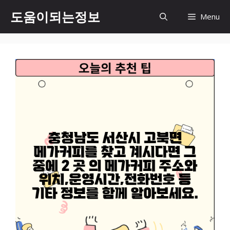
컨
도움이되는정보
Menu
텐
츠
로
건
너
뛰
기