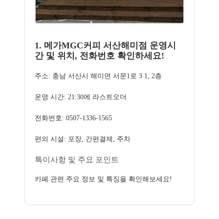
1. 메가MGC커피 서산해미점 운영시
간 및 위치, 전화번호 확인하세요!
주소: 충남 서산시 해미면 서문1로 3 1, 2층
운영 시간: 21:30에 라스트오더
전화번호: 0507-1336-1565
편의 시설: 포장, 간편결제, 주차
특이사항 및 주요 포인트
카페 관련 주요 정보 및 특징을 확인해보세요!