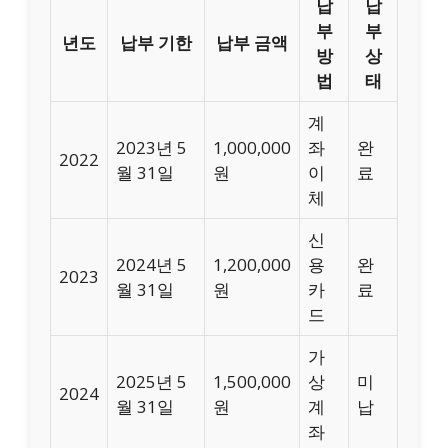
납
납
부
부
년도
납부 기한
납부 금액
방
상
법
태
계
2023년 5
1,000,000
좌
완
2022
월 31일
원
이
료
체
신
2024년 5
1,200,000
용
완
2023
월 31일
원
카
료
드
가
2025년 5
1,500,000
상
미
2024
월 31일
원
계
납
좌