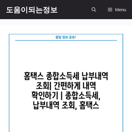
컨
도움이되는정보
Menu
텐
츠
로
건
너
뛰
기