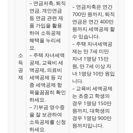
– 연금저축, 퇴직
– 연금저축은 연간
연금, 개인연금
700만 원까지, 퇴직
등 연금 관련 제
연금은 연간 400만
품 가입을 활용
원까지 세액공제 할
하여 소득공제
수 있습니다.
혜택을 누리세
– 주택 자녀세액공
요.
제는 만 7세 미만
소
– 주택 자녀세액
자녀 1명당 15만
득
공제, 교육비 세
원, 만 7세 이상 자
공
액공제, 의료비
녀 1명당 10만 원입
제
세액공제 등 각
니다.
종 세액공제 항
– 교육비 세액공제
목을꼼꼼히 확인
는 초중고 학생의
하세요.
경우 1명당 150만
– 기부금 영수증
원까지, 대학생의
을 잘 보관하여
경우 1명당 900만
소득공제를 신청
원까지입니다.
하세요.