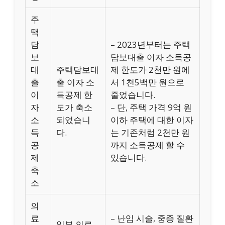
주
택
담
– 2023년부터는 주택
보
담보대출 이자 소득공
대
주택담보대
제 한도가 2천만 원에
출
출 이자 소
서 1천5백만 원으로
이
득공제 한
줄었습니다.
자
도가 축소
– 단, 주택 가격 9억 원
소
되었습니
이하 주택에 대한 이자
득
다.
는 기존처럼 2천만 원
공
까지 소득공제 할 수
제
있습니다.
축
소
의
료
– 난임 시술, 중증 질환
일부 의료