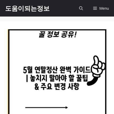
컨
도움이되는정보
Menu
텐
츠
로
건
너
뛰
기