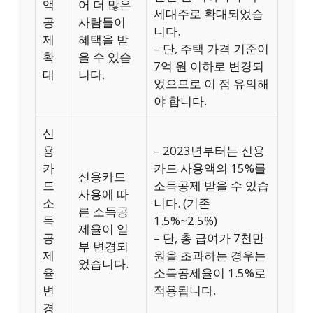
액
어 더 많은
세대주로 확대되었습
공
사람들이
니다.
제
혜택을 받
– 단, 주택 가격 기준이
확
을 수 있습
7억 원 이하로 변경되
대
니다.
었으므로 이 점 유의해
야 합니다.
신
용
– 2023년부터는 신용
카
카드 사용액의 15%를
신용카드
드
소득공제 받을 수 있습
사용에 따
소
니다. (기존
른 소득공
득
1.5%~2.5%)
제율이 일
공
– 단, 총 급여가 7천만
부 변경되
제
원을 초과하는 경우는
었습니다.
율
소득공제율이 1.5%로
변
적용됩니다.
경